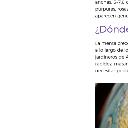
anchas: 5-7,6 
púrpuras, rosa
aparecen gener
¿Dónde
La menta crec
a lo largo de 
jardineros de 
rapidez, matan
necesitar poda