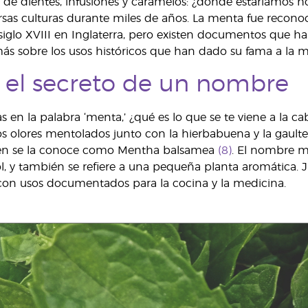
a de dientes, infusiones y caramelos: ¿dónde estaríamos h
sas culturas durante miles de años. La menta fue reconoc
iglo XVIII en Inglaterra, pero existen documentos que h
más sobre los usos históricos que han dado su fama a la m
 el secreto de un nombre
 en la palabra ‘menta,’ ¿qué es lo que se te viene a la ca
s olores mentolados junto con la hierbabuena y la gaulte
én se la conoce como Mentha balsamea
(8)
. El nombre me
, y también se refiere a una pequeña planta aromática. J
con usos documentados para la cocina y la medicina.