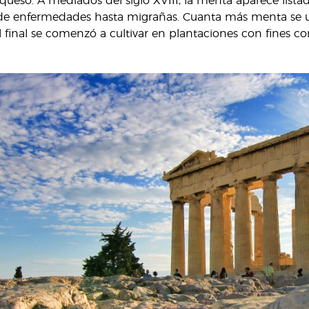
ueso. A mediados del siglo XVIII, la menta aparece lista
de enfermedades hasta migrañas. Cuanta más menta se uti
l final se comenzó a cultivar en plantaciones con fines co