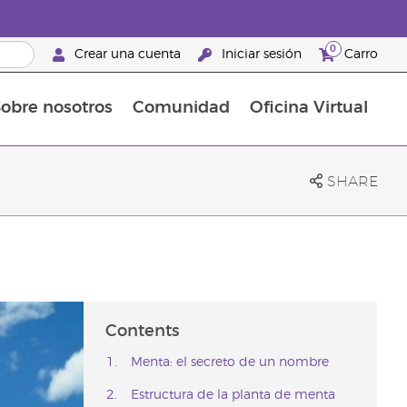
0
Crear una cuenta
Iniciar sesión
Carro
obre nosotros
Comunidad
Oficina Virtual
en el cuidado de la piel
rtete en Brand Partner
Complementos alimenticios
La guía Young Living de complementos alimenticios
Cómo usar los aceites esenciales
Beneficios de un Brand Partner de Young Living
SHARE
Contents
Menta: el secreto de un nombre
Estructura de la planta de menta