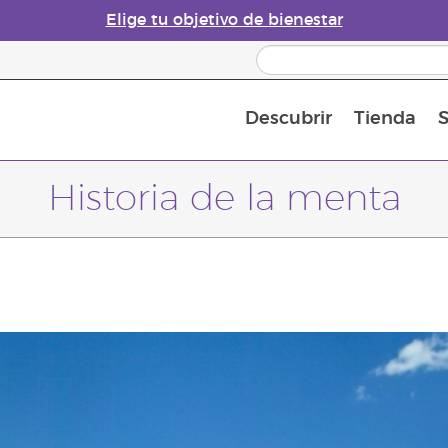
Elige tu objetivo de bienestar
Descubrir
Tienda
S
Acerca de los aceites esenciales
Historia de los aceites esenciales
Guía para difusores de aceites esenciales
Última oportunidad: 50 % de descuento 
Convié
Historia de la menta