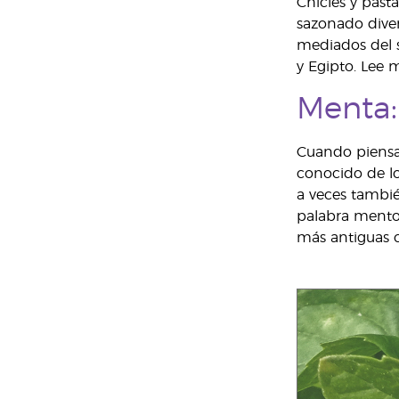
Chicles y past
sazonado diver
mediados del s
y Egipto. Lee 
Menta:
Cuando piensas
conocido de lo
a veces tambi
palabra mentol
más antiguas 