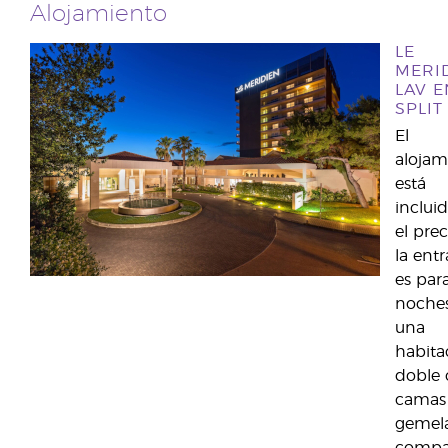
Alojamiento
LE
MERI
LAV E
SPLIT
El
alojam
está
inclui
el pre
la ent
es par
noche
una
habita
doble
camas
gemela