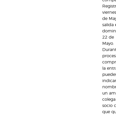
compar
Registr
vierne
de Ma
salida 
domin
22 de
Mayo.
Durant
proces
compr
la ent
puede
indicar
nombr
un ami
colega
socio 
que qu