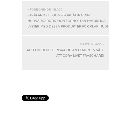
« FÖREGÅENDE INLÄGG
STRÅLANDE BLOOM – FÖRBÄTTRA DIN
HUDVÅRDSRUTIN OCH FÖRHÖJ DIN NATURLIGA
LYSTER MED DESSA PRODUKTER FÖR KLAR HUD!
NÄSTA INLÄGG »
ALLT OM DEN ETERISKA OLJAN LEMON – 5 SÄTT
ATT GÖRA LIVET FRÄSCHARE!