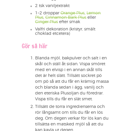
2 tsk vaniljextrakt
1–2 droppar
Orange Plus
,
Lemon
Plus
,
Cinnamon Bark Plus
eller
Ginger Plus
efter smak
Valfri dekoration (kristyr, smält
choklad etcetera)
Gör så här
Blanda mjöl, bakpulver och salt i en
skål och ställ åt sidan. Vispa smöret
med en elvisp i en annan skål tills
det är helt slätt. Tillsätt sockret pö
om pö så att du får en krämig massa
och blanda sedan i ägg, vanilj och
den eteriska Plusoljan du föredrar.
Vispa tills du får en slät smet.
Tillsätt de torra ingredienserna och
rör långsamt om tills du får en lös
deg. Om degen verkar för lös kan du
tillsätta en matsked mjöl så att du
kan kavla ut degen.