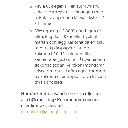
Kavla ut degen till en stor fyrkant,
cirka 5 mm tjock. Täck degen med
bakplåtspapper och låt stå i kylen i 1–
2 timmar.
Sätt ugnen på 180°C när degen är
tillräckligt kall. Skär eller tryck ut
hjärtan och lägg kakorna på en plåt
med bakplåtspapper. Grädda
kakorna i 10–11 minuter tills
kanterna är ljusbruna. Låt svalna och
dekorera sedan. Vi rekommenderar
kristyr om du vill göra egna mönster
på kakorna eller doppa halva kakan i
smält choklad.
Hur tänker du använda eteriska oljor på
alla hjärtans dag? Kommentera nedan
eller kontakta oss på
mseublog@youngliving.com