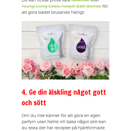
Du kan också prova våra
Lavender
eller
Young Living Stress Away® Bath Bombs
för
att göra badet brusande härligt.
4. Ge din älskling något gott
och sött
Om du inte känner för att göra en egen
parfym utan hellre vill baka något sött kan
du testa det här receptet på hjärtformade