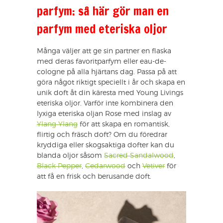
parfym: så här gör man en
parfym med eteriska oljor
Många väljer att ge sin partner en flaska
med deras favoritparfym eller eau-de-
cologne på alla hjärtans dag. Passa på att
göra något riktigt speciellt i år och skapa en
unik doft åt din käresta med Young Livings
eteriska oljor. Varför inte kombinera den
lyxiga eteriska oljan Rose med inslag av
Ylang Ylang
för att skapa en romantisk,
flirtig och fräsch doft? Om du föredrar
kryddiga eller skogsaktiga dofter kan du
blanda oljor såsom
Sacred Sandalwood
,
Black Pepper
,
Cedarwood
och
Vetiver
för
att få en frisk och berusande doft.