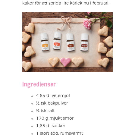
kakor för att sprida lite kärlek nu i februari.
Ingredienser
4,65 dl vetemjöl
½ tsk bakpulver
¼ tsk salt
170 g mjukt smör
1,65 dl socker
1 stort ägg, rumsvarmt