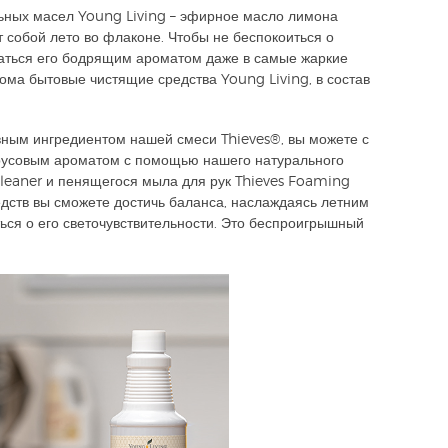
ьных масел Young Living – эфирное масло лимона
т собой лето во флаконе.
Чтобы не беспокоиться о
даться его бодрящим ароматом даже в самые жаркие
 дома бытовые чистящие средства
Young Living
, в состав
вным ингредиентом нашей смеси Thieves®, вы можете с
трусовым ароматом с помощью нашего натурального
leaner и пенящегося мыла для рук Thieves Foaming
дств вы сможете достичь баланса, наслаждаясь летним
ься о его светочувствительности. Это беспроигрышный