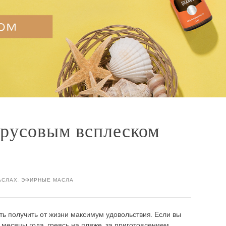
трусовым всплеском
АСЛАХ
,
ЭФИРНЫЕ МАСЛА
ть получить от жизни максимум удовольствия. Если вы
месяцы года, греясь на пляже, за приготовлением