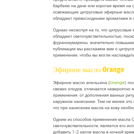
барбекю на даче или коротая время на с
освежающие цитрусовые эфирные масла,
обладают превосходными ароматами и 
Однако несмотря на то, что цитрусовые 
обладают светочувствительностью, поск
фуранокумарины, значительно повышают
публикации мы расскажем вам о цитру
применении, чтобы вы могли наслаждать
Эфирное масло Orange
Эфирное масло апельсина (
Orange
), п
свежих плодов, отличается невероятно
применения, от дополнения ванных рит
наружном нанесении. Тем не менее это 
что при нанесении масла на кожу необхо
Одним из способов применения масла
светочувствительности, является его ис
добавить 1-2 капли масла в ночной кре