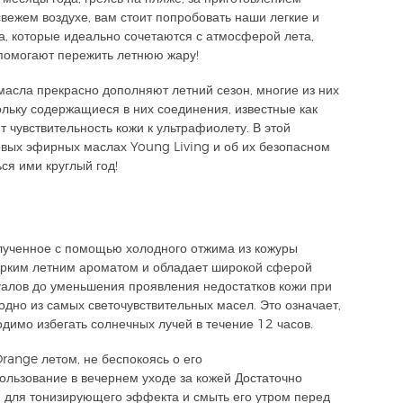
вежем воздухе, вам стоит попробовать наши легкие и
 которые идеально сочетаются с атмосферой лета,
помогают пережить летнюю жару!
масла прекрасно дополняют летний сезон, многие из них
ольку содержащиеся в них соединения, известные как
 чувствительность кожи к ультрафиолету.
В этой
совых эфирных маслах
Young Living
и об их безопасном
ся ими круглый год!
олученное с помощью холодного отжима из кожуры
 ярким летним ароматом и обладает широкой сферой
уалов до уменьшения проявления недостатков кожи при
одно из самых светочувствительных масел. Это означает,
димо избегать солнечных лучей в течение 12 часов.
Orange
летом, не беспокоясь о его
пользование в вечернем уходе за кожей
Достаточно
м для тонизирующего эффекта и смыть его утром перед