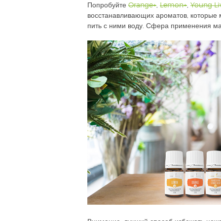
Попробуйте
Orange+
,
Lemon+
,
Young Li
восстанавливающих ароматов, которые м
пить с ними воду. Сфера применения мас