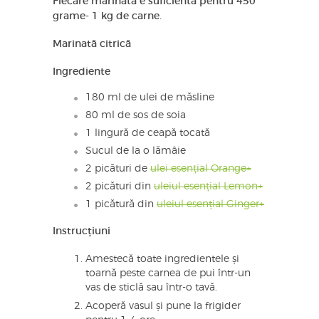
Fiecare marinată e suficientă pentru 450
grame- 1 kg de carne.
Marinată citrică
Ingrediente
180 ml de ulei de măsline
80 ml de sos de soia
1 lingură de ceapă tocată
Sucul de la o lămâie
2 picături de
ulei esențial Orange+
2 picături din
uleiul esențial Lemon+
1 picătură din
uleiul esențial Ginger+
Instrucțiuni
Amestecă toate ingredientele și
toarnă peste carnea de pui într-un
vas de sticlă sau într-o tavă.
Acoperă vasul și pune la frigider