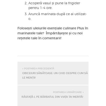
Acoperă vasul și pune la frigider
pentru 1-4 ore.
Aruncă marinata după ce ai utilizat-
o.
Folosești uleiurile esențiale culinare Plus în
marinatele tale? Împărtășește și cu noi
rețetele tale în comentarii!
« POSTAREA PRECEDENTĂ
OBICEIURI SĂNĂTOASE: UN GHID DESPRE CUM SĂ
LE MENȚII!
POSTAREA URMĂTOARE »
RĂSFAȚĂ-L PE BĂRBATUL DIN VIAȚA TA! MERITĂ!