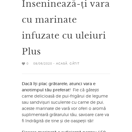
Înseninează-ți vara
cu marinate
infuzate cu uleiuri
Plus
0
08/06/2020 -
ACASĂ
,
GĂTIT
Dacă îți plac grătarele, atunci vara e
anotimpul tău preferat!
Fie că gătești
carne delicioasă de pui-frigărui de legume
sau sandvișuri suculente cu carne de pui,
aceste marinate de vară vor oferi o aromă
suplimentară grătarului tău, savoare care va
fi îndrăgită de tine și de oaspeții tăi!