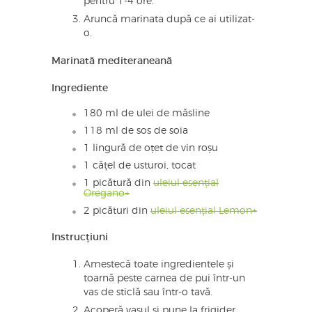
pentru 1-4 ore.
Aruncă marinata după ce ai utilizat-
o.
Marinată mediteraneană
Ingrediente
180 ml de ulei de măsline
118 ml de sos de soia
1 lingură de oțet de vin roșu
1 cățel de usturoi, tocat
1 picătură din
uleiul esențial
Oregano+
2 picături din
uleiul esențial Lemon+
Instrucțiuni
Amestecă toate ingredientele și
toarnă peste carnea de pui într-un
vas de sticlă sau într-o tavă.
Acoperă vasul și pune la frigider