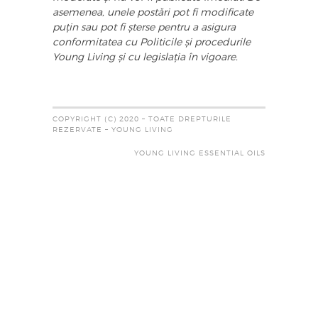
asemenea, unele postări pot fi modificate
puțin sau pot fi șterse pentru a asigura
conformitatea cu Politicile și procedurile
Young Living și cu legislația în vigoare.
COPYRIGHT (C) 2020 – TOATE DREPTURILE
REZERVATE – YOUNG LIVING
YOUNG LIVING ESSENTIAL OILS