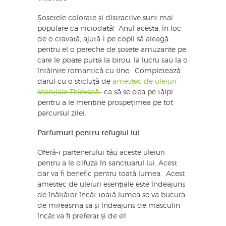
Șosetele colorate și distractive sunt mai
populare ca niciodată! Anul acesta, în loc
de o cravată, ajută-i pe copii să aleagă
pentru el o pereche de șosete amuzante pe
care le poate purta la birou, la lucru sau la o
întâlnire romantică cu tine. Completează
darul cu o sticluță de
amestec de uleiuri
esențiale Thieves®
ca să se dea pe tălpi
pentru a le menține prospețimea pe tot
parcursul zilei.
Parfumuri pentru refugiul lui
Oferă-i partenerului tău aceste uleiuri
pentru a le difuza în sanctuarul lui. Acest
dar va fi benefic pentru toată lumea. Acest
amestec de uleiuri esențiale este îndeajuns
de înălțător încât toată lumea se va bucura
de mireasma sa și îndeajuns de masculin
încât va fi preferat și de el!