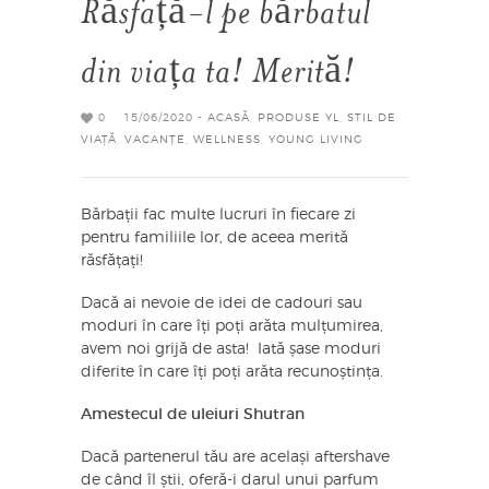
Răsfață-l pe bărbatul
din viața ta! Merită!
0
15/06/2020 -
ACASĂ
,
PRODUSE YL
,
STIL DE
VIAȚĂ
,
VACANȚE
,
WELLNESS
,
YOUNG LIVING
Bărbații fac multe lucruri în fiecare zi
pentru familiile lor, de aceea merită
răsfățați!
Dacă ai nevoie de idei de cadouri sau
moduri în care îți poți arăta mulțumirea,
avem noi grijă de asta! Iată șase moduri
diferite în care îți poți arăta recunoștința.
Amestecul de uleiuri Shutran
Dacă partenerul tău are același aftershave
de când îl știi, oferă-i darul unui parfum