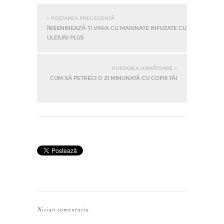
« POSTAREA PRECEDENTĂ
ÎNSENINEAZĂ-ȚI VARA CU MARINATE INFUZATE CU
ULEIURI PLUS
POSTAREA URMĂTOARE »
CUM SĂ PETRECI O ZI MINUNATĂ CU COPIII TĂI
Niciun comentariu