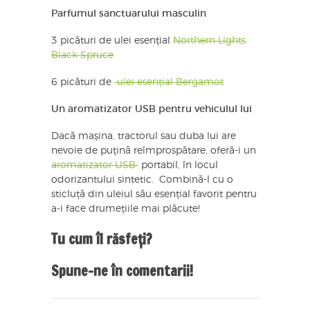
Parfumul sanctuarului masculin
3 picături de ulei esențial
Northern Lights
Black Spruce
6 picături de
ulei esențial Bergamot
Un aromatizator USB pentru vehiculul lui
Dacă mașina, tractorul sau duba lui are
nevoie de puțină reîmprospătare, oferă-i un
aromatizator USB
portabil, în locul
odorizantului sintetic. Combină-l cu o
sticluță din uleiul său esențial favorit pentru
a-i face drumețiile mai plăcute!
Tu cum îl răsfeți?
Spune-ne în comentarii!