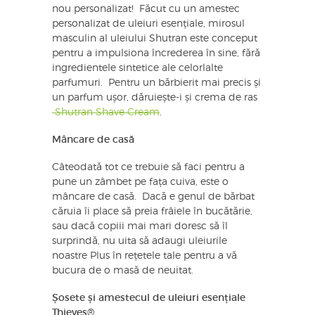
nou personalizat! Făcut cu un amestec
personalizat de uleiuri esențiale, mirosul
masculin al uleiului Shutran este conceput
pentru a impulsiona încrederea în sine, fără
ingredientele sintetice ale celorlalte
parfumuri. Pentru un bărbierit mai precis și
un parfum ușor, dăruiește-i și crema de ras
Shutran Shave Cream
.
Mâncare de casă
Câteodată tot ce trebuie să faci pentru a
pune un zâmbet pe fața cuiva, este o
mâncare de casă. Dacă e genul de bărbat
căruia îi place să preia frâiele în bucătărie,
sau dacă copiii mai mari doresc să îl
surprindă, nu uita să adaugi uleiurile
noastre Plus în rețetele tale pentru a vă
bucura de o masă de neuitat.
Șosete și amestecul de uleiuri esențiale
Thieves®