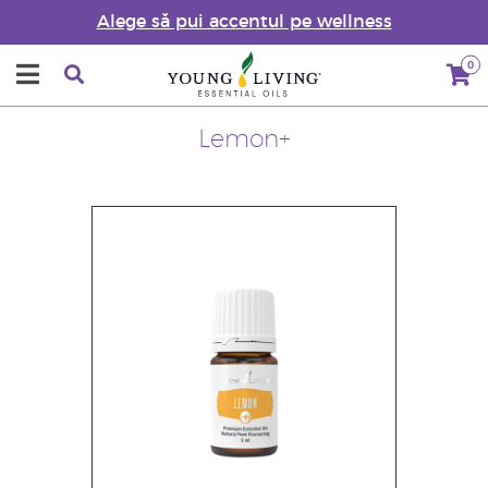
Alege să pui accentul pe wellness
0
Lemon+