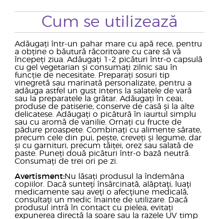
Cum se utilizează
Adăugați într-un pahar mare cu apă rece, pentru
a obține o băutură răcoritoare cu care să vă
începeți ziua. Adăugați 1-2 picături într-o capsulă
cu gel vegetarian și consumați zilnic sau în
funcție de necesitate. Preparați sosuri tip
vinegretă sau marinată personalizate, pentru a
adăuga astfel un gust intens la salatele de vară
sau la preparatele la grătar. Adăugați în ceai,
produse de patiserie, conserve de casă și la alte
delicatese. Adăugați o picătură în iaurtul simplu
sau cu aromă de vanilie. Ornați cu fructe de
pădure proaspete. Combinați cu alimente sărate,
precum cele din pui, pește, creveți și legume, dar
și cu garnituri, precum tăiței, orez sau salată de
paste. Puneți două picături într-o bază neutră.
Consumați de trei ori pe zi.
Avertisment:
Nu lăsați produsul la îndemâna
copiilor. Dacă sunteţi însărcinată, alăptaţi, luaţi
medicamente sau aveţi o afecţiune medicală,
consultaţi un medic înainte de utilizare. Dacă
produsul intră în contact cu pielea, evitați
expunerea directă la soare sau la razele UV timp