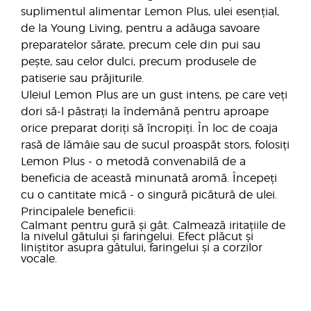
suplimentul alimentar Lemon Plus, ulei esențial,
de la Young Living, pentru a adăuga savoare
preparatelor sărate, precum cele din pui sau
pește, sau celor dulci, precum produsele de
patiserie sau prăjiturile.
Uleiul Lemon Plus are un gust intens, pe care veți
dori să-l păstrați la îndemână pentru aproape
orice preparat doriți să încropiți. În loc de coaja
rasă de lămâie sau de sucul proaspăt stors, folosiți
Lemon Plus - o metodă convenabilă de a
beneficia de această minunată aromă. Începeți
cu o cantitate mică - o singură picătură de ulei.
Principalele beneficii:
Calmant pentru gură și gât. Calmează iritațiile de
la nivelul gâtului și faringelui. Efect plăcut și
liniștitor asupra gâtului, faringelui și a corzilor
vocale.