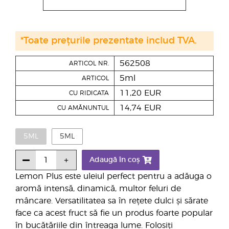
*Toate prețurile prezentate includ TVA.
562508
ARTICOL NR.
5ml
ARTICOL
11,20 EUR
CU RIDICATA
14,74 EUR
CU AMĂNUNTUL
5ML
5ML
Adaugă în coș
Lemon Plus este uleiul perfect pentru a adăuga o
aromă intensă, dinamică, multor feluri de
mâncare. Versatilitatea sa în rețete dulci și sărate
face ca acest fruct să fie un produs foarte popular
în bucătăriile din întreaga lume. Folosiți