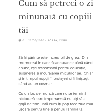
Cum să petreci o zi
minunată cu copiii
tăi
0
22/06/2020 -
ACASĂ
,
COPII
Să fii părinte este incredibil de greu. Din
momentul în care răsare soarele până când
apune, ești responsabil pentru educația,
susținerea și încurajarea micuților tăi. Chiar
și în timpul nopții, îi protejezi și îi liniștești
când au un coșmar.
Cu un loc de muncă care nu se termină
niciodată, este important să nu uiți să ai
grijă de tine. Iată cum îți poți face ziua mai
ușoară pentru tine și pentru familia ta.