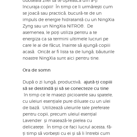
oboseala zilei să te oprească din a-ți
încuraja copiii! În timp ce îi urmărești cum
se joacă sau practică, bucură-te de un
impuls de energie hidratantă cu un NingXia
Zyng sau un NingXia NITRO®. De
asemenea, le poți utiliza pentru a te
energiza ca sa termini ultimele lucruri pe
care le ai de făcut, înainte să ajungă copiii
acasă. Oricât ar fi lista ta de lungă, băuturile
noastre NingXia sunt aici pentru tine.
Ora de somn
După o zi lungă, productivă,
ajută-ți copiii
să se destindă și să se conecteze cu tine
în timp ce le masezi picioarele sau spatele,
cu uleiuri esențiale pure diluate cu un ulei
de bază. Utilizează uleiurile tale preferate
pentru copii, precum uleiul esențial
Lavender și masează-le pielea cu
delicatețe. În timp ce faci lucrul acesta, fă-
ți timp să vorbești cu ei și să îi întrebi cum