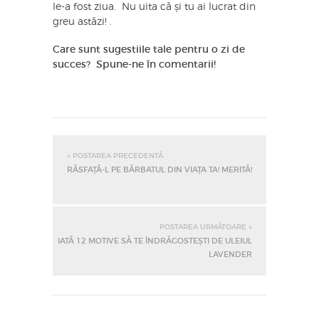
le-a fost ziua. Nu uita că și tu ai lucrat din
greu astăzi! .
Care sunt sugestiile tale pentru o zi de
succes? Spune-ne în comentarii!
« POSTAREA PRECEDENTĂ
RĂSFAȚĂ-L PE BĂRBATUL DIN VIAȚA TA! MERITĂ!
POSTAREA URMĂTOARE »
IATĂ 12 MOTIVE SĂ TE ÎNDRĂGOSTEȘTI DE ULEIUL
LAVENDER