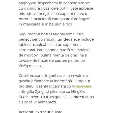
MightyPro. Împachetat în pachete simple,
cu o singură doză, care pot fi luate aproape
oriunde ai merge, acest supliment are o
formulă delicioasă care poate fi adăugată
în mâncarea și în băuturile reci.
Suplimentul nostru MightyZyme este
perfect pentru micuții tăi, deoarece include
tablete masticabile cu un supliment
alimentar, care conține pudră de rădăcini
de morcovi, puțină mentă de grădină și
savoare de fructe de pădure pentru un
răsfăț delicios.
Copiii nu sunt singurii care au nevoie de
gustări hrănitoare la îndemână! Umple-ți
frigiderul, geanta și cămara cu
Slique Bars
, NingXia Zyng , și pliculețe cu NingXia
Red® pentru a te asigura că ai întotdeauna
cu ce să te alimentezi.
Activități extracuriculare