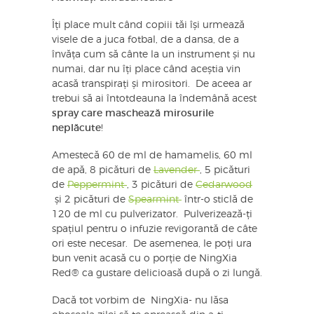
Îți place mult când copiii tăi își urmează
visele de a juca fotbal, de a dansa, de a
învăța cum să cânte la un instrument și nu
numai, dar nu îți place când aceștia vin
acasă transpirați și mirositori. De aceea ar
trebui să ai întotdeauna la îndemână acest
spray care maschează mirosurile
neplăcute
!
Amestecă 60 de ml de hamamelis, 60 ml
de apă, 8 picături de
Lavender
, 5 picături
de
Peppermint
, 3 picături de
Cedarwood
și 2 picături de
Spearmint
într-o sticlă de
120 de ml cu pulverizator. Pulverizează-ți
spațiul pentru o infuzie revigorantă de câte
ori este necesar. De asemenea, le poți ura
bun venit acasă cu o porție de NingXia
Red® ca gustare delicioasă după o zi lungă.
Dacă tot vorbim de NingXia- nu lăsa