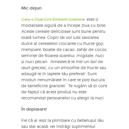
Mic-dejun
Gary`s True Grit Einkorn Granola
este o
modalitate sigură de a începe ziua cu bine.
Aceste cereale delicioase sunt bune pentru
toată lumea. Copiii tăi vor iubi savoarea
dulce al cerealelor crocante cu fructe goji,
merișoare, boabe de cacao, zahăr de cocos,
semințe de floarea soarelui, migdale, nuci
și nuci pecan. Amestecă-le într-un bol de
iaurt grecesc, cu un smoothie de fructe sau
adaugă-le în laptele tău preferat! Sunt
moduri nenumărate în care te poți bucura
de beneficiile granolei. Te rugăm să ții cont
de faptul că acest produs nu este
recomandat persoanelor cu alergii la nuci.
În deplasare!
Fie că ai ieșit la plimbare cu bebelușul tău
sau stai acasă, vei îndrăgi suplimentul