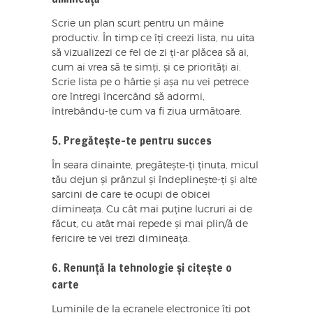
Scrie un plan scurt pentru un mâine
productiv. În timp ce îți creezi lista, nu uita
să vizualizezi ce fel de zi ți-ar plăcea să ai,
cum ai vrea să te simți, și ce priorități ai.
Scrie lista pe o hârtie și așa nu vei petrece
ore întregi încercând să adormi,
întrebându-te cum va fi ziua următoare.
5. Pregătește-te pentru succes
În seara dinainte, pregătește-ți ținuta, micul
tău dejun și prânzul și îndeplinește-ți și alte
sarcini de care te ocupi de obicei
dimineața. Cu cât mai puține lucruri ai de
făcut, cu atât mai repede și mai plin/ă de
fericire te vei trezi dimineața.
6. Renunță la tehnologie și citește o
carte
Luminile de la ecranele electronice îți pot