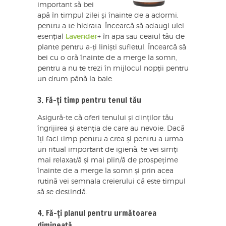
important să bei
apă în timpul zilei și înainte de a adormi,
pentru a te hidrata. Încearcă să adaugi ulei
esențial
Lavender
+
în apa sau ceaiul tău de
plante pentru a-ți liniști sufletul. Încearcă să
bei cu o oră înainte de a merge la somn,
pentru a nu te trezi în mijlocul nopții pentru
un drum până la baie.
3. Fă-ți timp pentru tenul tău
Asigură-te că oferi tenului și dinților tău
îngrijirea și atenția de care au nevoie. Dacă
îți faci timp pentru a crea și pentru a urma
un ritual important de igienă, te vei simți
mai relaxat/ă și mai plin/ă de prospețime
înainte de a merge la somn și prin acea
rutină vei semnala creierului că este timpul
să se destindă.
4. Fă-ți planul pentru următoarea
dimineață