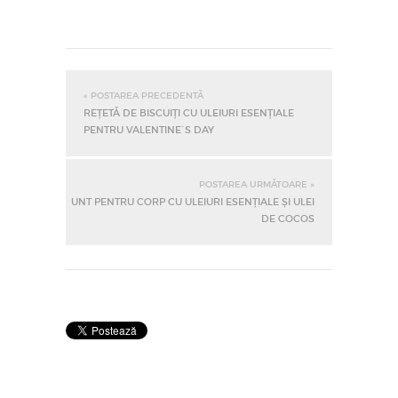
« POSTAREA PRECEDENTĂ
REȚETĂ DE BISCUIȚI CU ULEIURI ESENȚIALE
PENTRU VALENTINE`S DAY
POSTAREA URMĂTOARE »
UNT PENTRU CORP CU ULEIURI ESENȚIALE ȘI ULEI
DE COCOS