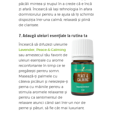
păcăli mintea și trupul în a crede că e încă
zi afară. Încearcă să lași tehnologia în afara
dormitorului pentru a te ajuta să îți schimbi
dispoziția într-una calmă, relaxată și plină
de claritate.
7. Adaugă uleiuri esențiale la rutina ta
Încearcă să difuzezi uleiurile
Lavender
,
Peace & Calming
sau amestecul tău favorit de
uleiuri esențiale cu arome
reconfortante în timp ce te
pregătești pentru somn.
Masează-ți palmele cu
câteva picături și netezește-ți
perna cu mâinile pentru a
stimula aromele relaxante și
pentru ca sentimentul de
relaxare atunci când sari într-un nor de
perne și pături, să fie cât mai luxuriant.