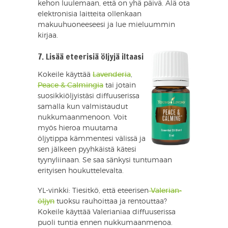
kehon luulemaan, että on yhä päivä. Älä ota
elektronisia laitteita ollenkaan
makuuhuoneeseesi ja lue mieluummin
kirjaa.
7. Lisää eteerisiä öljyjä iltaasi
Kokeile käyttää
Lavenderia
,
Peace & Calmingia
tai jotain
suosikkiöljyistäsi diffuuserissa
samalla kun valmistaudut
nukkumaanmenoon. Voit
myös hieroa muutama
öljytippa kämmentesi välissä ja
sen jälkeen pyyhkäistä kätesi
tyynyliinaan. Se saa sänkysi tuntumaan
erityisen houkuttelevalta.
YL-vinkki: Tiesitkö, että eteerisen
Valerian-
öljyn
tuoksu rauhoittaa ja rentouttaa?
Kokeile käyttää Valerianiaa diffuuserissa
puoli tuntia ennen nukkumaanmenoa.