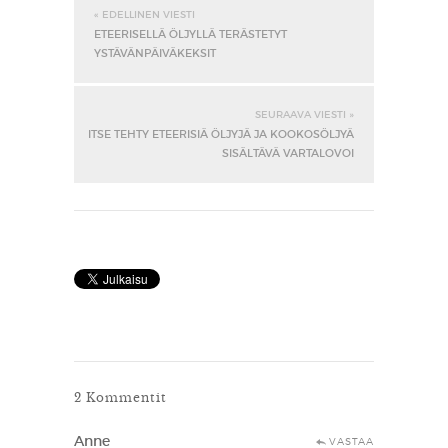
« EDELLINEN VIESTI
ETEERISELLÄ ÖLJYLLÄ TERÄSTETYT
YSTÄVÄNPÄIVÄKEKSIT
SEURAAVA VIESTI »
ITSE TEHTY ETEERISIÄ ÖLJYJÄ JA KOOKOSÖLJYÄ
SISÄLTÄVÄ VARTALOVOI
2 Kommentit
Anne
VASTAA