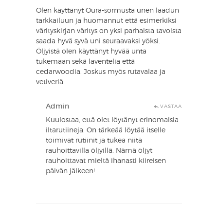
Olen käyttänyt Oura-sormusta unen laadun
tarkkailuun ja huomannut että esimerkiksi
värityskirjan väritys on yksi parhaista tavoista
saada hyvä syvä uni seuraavaksi yöksi.
Öljyistä olen käyttänyt hyvää unta
tukemaan sekä laventelia että
cedarwoodia. Joskus myös rutavalaa ja
vetiveriä.
Admin
VASTAA
Kuulostaa, että olet löytänyt erinomaisia
iltarutiineja. On tärkeää löytää itselle
toimivat rutiinit ja tukea niitä
rauhoittavilla öljyillä. Nämä öljyt
rauhoittavat mieltä ihanasti kiireisen
päivän jälkeen!