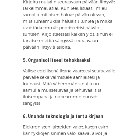
Kirjoita muistiin seuraavaan päivään liittyvät
tärkeimmät asiat. Kun teet listaasi, mieti
samalla millaisen haluat päivän olevan,
mitä tuntemuksia haluaisit tuntea ja mitkä
ovat tärkeimmät prioriteettisi päivän
suhteen. Kirjoittaessasi kaiken ylös, sinun ei
tarvitse miettiä sängyssä seuraavaan
päivään liittyviä asioita.
5. Organisoi itsesi tehokkaaksi
Valitse edellisenä iltana vaatteesi seuraavalle
päivälle sekä valmistele aamiaisesi ja
lounaasi. Mitä vähemmän sinulla on
aamulla muistettavaa ja tehtävää, sitä
iloisempana ja nopeammin nouset
sängystä.
6. Unohda teknologia ja tartu kirjaan
Elektronisten laitteiden valot, kuten esim.
kännykköjen sininen valo, saavat aivot ja