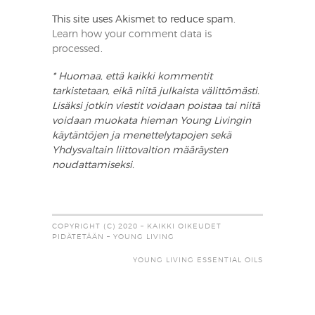
This site uses Akismet to reduce spam.
Learn how your comment data is
processed
.
* Huomaa, että kaikki kommentit
tarkistetaan, eikä niitä julkaista välittömästi.
Lisäksi jotkin viestit voidaan poistaa tai niitä
voidaan muokata hieman Young Livingin
käytäntöjen ja menettelytapojen sekä
Yhdysvaltain liittovaltion määräysten
noudattamiseksi.
COPYRIGHT (C) 2020 – KAIKKI OIKEUDET
PIDÄTETÄÄN – YOUNG LIVING
YOUNG LIVING ESSENTIAL OILS