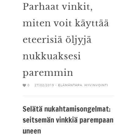
Parhaat vinkit,
miten voit käyttää
eteerisiä öljyjä
nukkuaksesi
paremmin
0
27/02/2019 -
ELÄMÄNTAPA
,
HYVINVOINTI
Selätä nukahtamisongelmat:
seitsemän vinkkiä parempaan
uneen