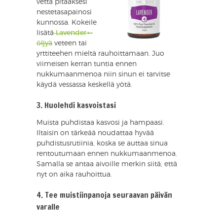
vettä pitääksesi
nestetasapainosi
kunnossa. Kokeile
lisätä
Lavender+-
öljyä
veteen tai
yrttiteehen mieltä rauhoittamaan. Juo
viimeisen kerran tuntia ennen
nukkumaanmenoa niin sinun ei tarvitse
käydä vessassa keskellä yötä.
3. Huolehdi kasvoistasi
Muista puhdistaa kasvosi ja hampaasi.
Iltaisin on tärkeää noudattaa hyvää
puhdistusrutiinia, koska se auttaa sinua
rentoutumaan ennen nukkumaanmenoa.
Samalla se antaa aivoille merkin siitä, että
nyt on aika rauhoittua.
4. Tee muistiinpanoja seuraavan päivän
varalle