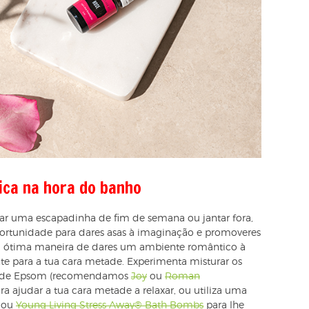
ica na hora do banho
r uma escapadinha de fim de semana ou jantar fora,
ortunidade para dares asas à imaginação e promoveres
ótima maneira de dares um ambiente romântico à
te para a tua cara metade. Experimenta misturar os
ais de Epsom (recomendamos
Joy
ou
Roman
ra ajudar a tua cara metade a relaxar, ou utiliza uma
ou
Young Living Stress Away® Bath Bombs
para lhe