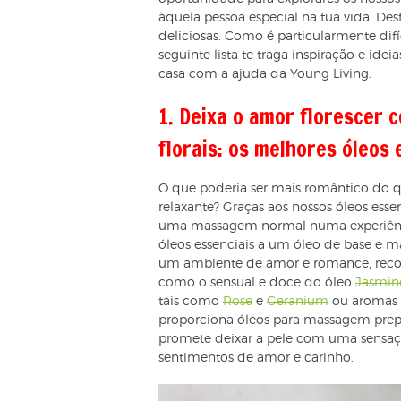
àquela pessoa especial na tua vida. Des
deliciosas. Como é particularmente difí
seguinte lista te traga inspiração e ide
casa com a ajuda da Young Living.
1. Deixa o amor floresce
florais: os melhores óleos 
O que poderia ser mais romântico do
relaxante? Graças aos nossos óleos esse
uma massagem normal numa experiência
óleos essenciais a um óleo de base e ma
um ambiente de amor e romance, recom
como o sensual e doce do óleo
Jasmin
tais como
Rose
e
Geranium
ou aromas
proporciona óleos para massagem pre
promete deixar a pele com uma sensaç
sentimentos de amor e carinho.