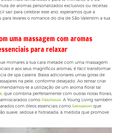
fruta de aromas personalizados exclusivos ou receitas
cil sair para celebrar este ano, esperamos que a
ias para levares o romance do dia de São Valentim a tua
r com uma massagem com aromas
essenciais para relaxar
 que mimares a tua cara metade com uma massagem
nciais e aos seus magníficos aromas, é fácil transformar
 de spa caseira. Basta adicionares umas gotas de
ssajares na pele, conforme desejado. Ao tentar criar
endamos-te a utilização de um aroma floral tal
e
, que combina perfeitamente com outras notas florais,
 almiscarados como
Patchouli
. A Young Living também
parados com óleos essenciais como
Sensation
que
ão suave, sedosa e hidratada, à medida que promove