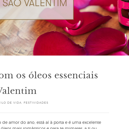
om os óleos essenciais
 Valentim
TILO DE VIDA
,
FESTIVIDADES
o de amor do ano, está aí à porta e é uma excelente
 óleos mais românticos e para te mimares, a ti ou