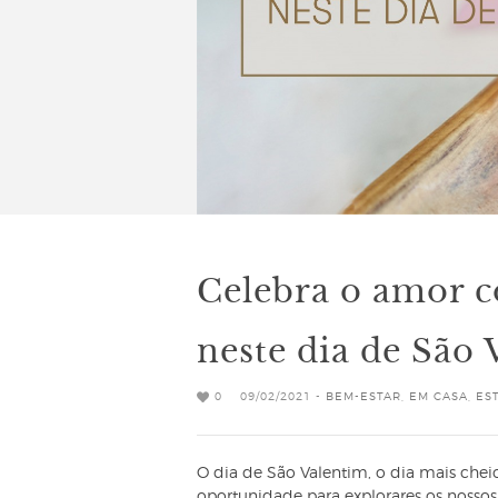
Celebra o amor c
neste dia de São
0
09/02/2021 -
BEM-ESTAR
,
EM CASA
,
ES
O dia de São Valentim, o dia mais chei
oportunidade para explorares os nossos