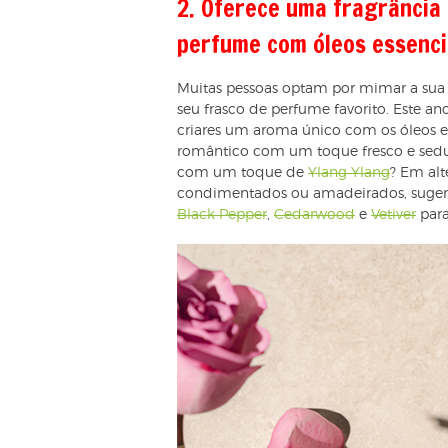
2. Oferece uma fragrância
perfume com óleos essenci
Muitas pessoas optam por mimar a sua 
seu frasco de perfume favorito. Este an
criares um aroma único com os óleos e
romântico com um toque fresco e sedu
com um toque de
Ylang Ylang
? Em alt
condimentados ou amadeirados, suge
Black Pepper
,
Cedarwood
e
Vetiver
para