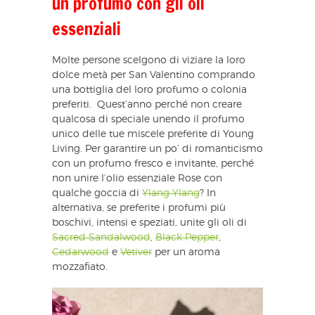
un profumo con gli oli
essenziali
Molte persone scelgono di viziare la loro
dolce metà per San Valentino comprando
una bottiglia del loro profumo o colonia
preferiti. Quest’anno perché non creare
qualcosa di speciale unendo il profumo
unico delle tue miscele preferite di Young
Living. Per garantire un po’ di romanticismo
con un profumo fresco e invitante, perché
non unire l’olio essenziale Rose con
qualche goccia di
Ylang Ylang
? In
alternativa, se preferite i profumi più
boschivi, intensi e speziati, unite gli oli di
Sacred Sandalwood
,
Black Pepper
,
Cedarwood
e
Vetiver
per un aroma
mozzafiato.