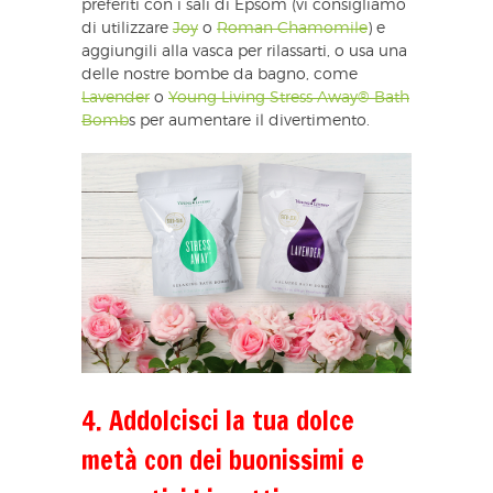
preferiti con i sali di Epsom (vi consigliamo
di utilizzare
Joy
o
Roman Chamomile
) e
aggiungili alla vasca per rilassarti, o usa una
delle nostre bombe da bagno, come
Lavender
o
Young Living Stress Away® Bath
Bomb
s per aumentare il divertimento.
4. Addolcisci la tua dolce
metà con dei buonissimi e