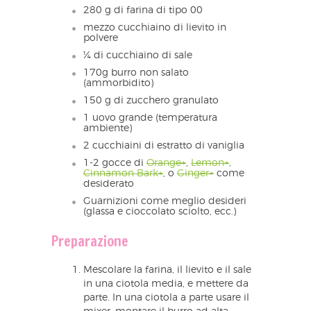
280 g di farina di tipo 00
mezzo cucchiaino di lievito in
polvere
¼ di cucchiaino di sale
170g burro non salato
(ammorbidito)
150 g di zucchero granulato
1 uovo grande (temperatura
ambiente)
2 cucchiaini di estratto di vaniglia
1-2 gocce di
Orange+
,
Lemon+
,
Cinnamon Bark+
, o
Ginger+
come
desiderato
Guarnizioni come meglio desideri
(glassa e cioccolato sciolto, ecc.)
Preparazione
Mescolare la farina, il lievito e il sale
in una ciotola media, e mettere da
parte. In una ciotola a parte usare il