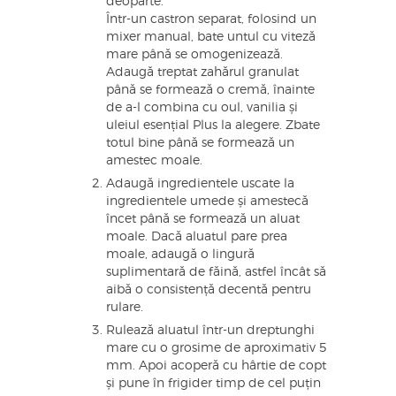
deoparte.
Într-un castron separat, folosind un
mixer manual, bate untul cu viteză
mare până se omogenizează.
Adaugă treptat zahărul granulat
până se formează o cremă, înainte
de a-l combina cu oul, vanilia și
uleiul esențial Plus la alegere. Zbate
totul bine până se formează un
amestec moale.
Adaugă ingredientele uscate la
ingredientele umede și amestecă
încet până se formează un aluat
moale. Dacă aluatul pare prea
moale, adaugă o lingură
suplimentară de făină, astfel încât să
aibă o consistență decentă pentru
rulare.
Rulează aluatul într-un dreptunghi
mare cu o grosime de aproximativ 5
mm. Apoi acoperă cu hârtie de copt
și pune în frigider timp de cel puțin