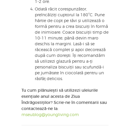
1-2 ore.
Odată răcit corespunzător,
preîncălziți cuptorul la 180°C. Pune
hârtie de copt pe tăvi și utilizează o
formă pentru a crea biscuiți în formă
de inimioare. Coace biscuiții timp de
10-11 minute, până devin maro
deschis la margini. Lasă-i să se
răcească complet și apoi decorează
după cum dorești. Îți recomandăm
să utilizezi glazură pentru a-ți
personaliza biscuiții sau scufundă-i
pe jumătate în ciocolată pentru un
răsfăț delicios.
Tu cum plănuiești să utilizezi uleiurile
esențiale anul acesta de Ziua
Îndrăgostiților? Scrie-ne în comentarii sau
contactează-ne la:
mseublog@youngliving.com