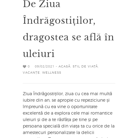
De Ziua
Îndrăgostiților,
dragostea se află în
uleiuri
0
09/02/2021 -
ACASĂ
,
STIL DE VIAȚĂ
,
VACANȚE
,
WELLNESS
Ziua Îndrăgostiților, ziua cu cea mai multă
iubire din an, se apropie cu repeziciune și
împreună cu ea vine o oportunitate
excelentă de a explora cele mai romantice
uleiuri și de a te răsfăța pe tine și pe
persoana specială din viața ta cu orice de la
amestecuri personalizate la delicii