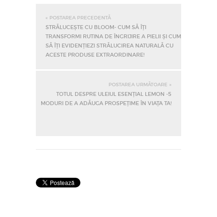
« POSTAREA PRECEDENTĂ
STRĂLUCEȘTE CU BLOOM- CUM SĂ ÎȚI
TRANSFORMI RUTINA DE ÎNGRIJIRE A PIELII ȘI CUM
SĂ ÎȚI EVIDENȚIEZI STRĂLUCIREA NATURALĂ CU
ACESTE PRODUSE EXTRAORDINARE!
POSTAREA URMĂTOARE »
TOTUL DESPRE ULEIUL ESENȚIAL LEMON -5
MODURI DE A ADĂUGA PROSPEȚIME ÎN VIAȚA TA!