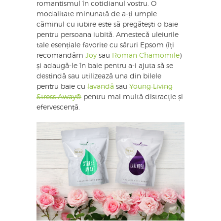
romantismul în cotidianul vostru. O
modalitate minunată de a-ți umple
căminul cu iubire este să pregătești o baie
pentru persoana iubită. Amestecă uleiurile
tale esențiale favorite cu săruri Epsom (îți
recomandăm
Joy
sau
Roman Chamomile
)
și adaugă-le în baie pentru a-i ajuta să se
destindă sau utilizează una din bilele
pentru baie cu
lavandă
sau
Young Living
Stress Away®
pentru mai multă distracție și
efervescență.