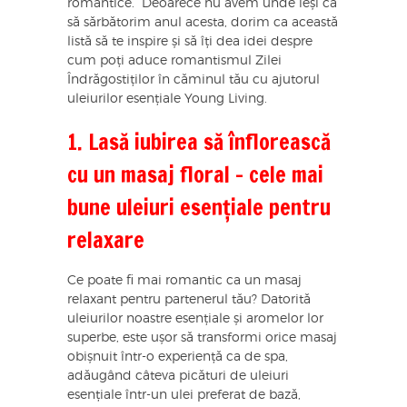
romantice. Deoarece nu avem unde ieși ca
să sărbătorim anul acesta, dorim ca această
listă să te inspire și să îți dea idei despre
cum poți aduce romantismul Zilei
Îndrăgostiților în căminul tău cu ajutorul
uleiurilor esențiale Young Living.
1. Lasă iubirea să înflorească
cu un masaj floral – cele mai
bune uleiuri esențiale pentru
relaxare
Ce poate fi mai romantic ca un masaj
relaxant pentru partenerul tău? Datorită
uleiurilor noastre esențiale și aromelor lor
superbe, este ușor să transformi orice masaj
obișnuit într-o experiență ca de spa,
adăugând câteva picături de uleiuri
esențiale într-un ulei preferat de bază,