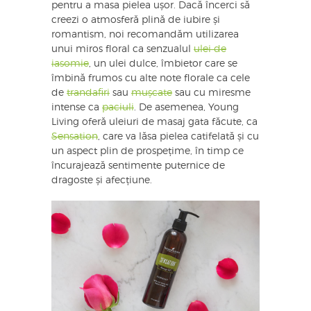
pentru a masa pielea ușor. Dacă încerci să
creezi o atmosferă plină de iubire și
romantism, noi recomandăm utilizarea
unui miros floral ca senzualul
ulei de
iasomie
, un ulei dulce, îmbietor care se
îmbină frumos cu alte note florale ca cele
de
trandafiri
sau
mușcate
sau cu miresme
intense ca
paciuli
. De asemenea, Young
Living oferă uleiuri de masaj gata făcute, ca
Sensation
, care va lăsa pielea catifelată și cu
un aspect plin de prospețime, în timp ce
încurajează sentimente puternice de
dragoste și afecțiune.