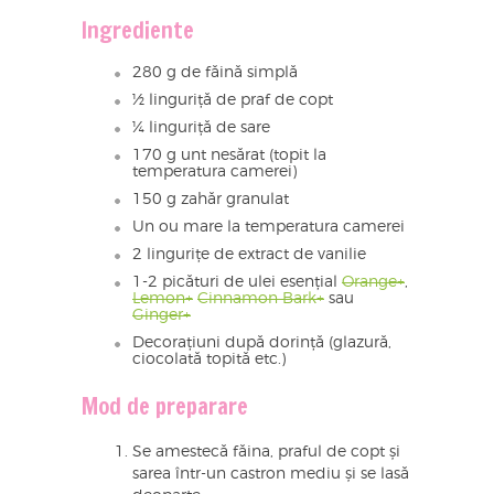
Ingrediente
280 g de făină simplă
½ linguriță de praf de copt
¼ linguriță de sare
170 g unt nesărat (topit la
temperatura camerei)
150 g zahăr granulat
Un ou mare la temperatura camerei
2 lingurițe de extract de vanilie
1-2 picături de ulei esențial
Orange+
,
Lemon+
Cinnamon Bark+
sau
Ginger+
Decorațiuni după dorință (glazură,
ciocolată topită etc.)
Mod de preparare
Se amestecă făina, praful de copt și
sarea într-un castron mediu și se lasă