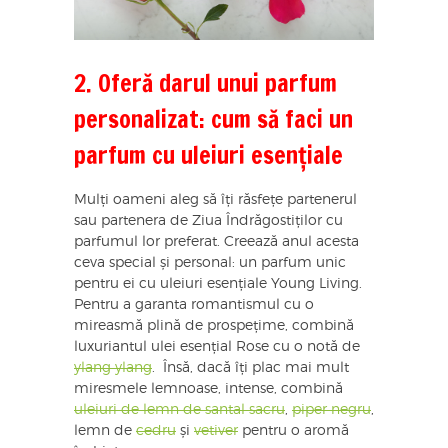
2. Oferă darul unui parfum
personalizat: cum să faci un
parfum cu uleiuri esențiale
Mulți oameni aleg să îți răsfețe partenerul
sau partenera de Ziua Îndrăgostiților cu
parfumul lor preferat. Creează anul acesta
ceva special și personal: un parfum unic
pentru ei cu uleiuri esențiale Young Living.
Pentru a garanta romantismul cu o
mireasmă plină de prospețime, combină
luxuriantul ulei esențial Rose cu o notă de
ylang ylang
. Însă, dacă îți plac mai mult
miresmele lemnoase, intense, combină
uleiuri de lemn de santal sacru
,
piper negru
,
lemn de
cedru
și
vetiver
pentru o aromă