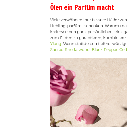
Ölen ein Parfüm macht
Viele verwöhnen ihre bessere Hälfte zu
Lieblingsparfüms schenken. Warum mac
kreierst einen ganz persönlichen, einz
zum Flirten zu garantieren, kombinie
Ylang
. Wenn stattdessen tiefere, würzi
Sacred Sandalwood
,
Black Pepper
,
Ced