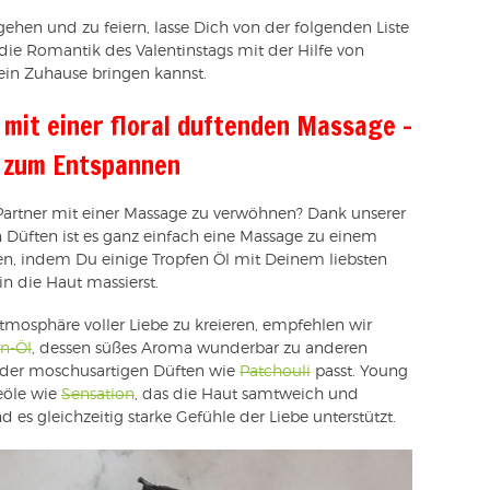
ehen und zu feiern, lasse Dich von der folgenden Liste
u die Romantik des Valentinstags mit der Hilfe von
ein Zuhause bringen kannst.
n mit einer floral duftenden Massage –
e zum Entspannen
 Partner mit einer Massage zu verwöhnen? Dank unserer
 Düften ist es ganz einfach eine Massage zu einem
n, indem Du einige Tropfen Öl mit Deinem liebsten
n die Haut massierst.
mosphäre voller Liebe zu kreieren, empfehlen wir
n-Öl
, dessen süßes Aroma wunderbar zu anderen
der moschusartigen Düften wie
Patchouli
passt. Young
geöle wie
Sensation
, das die Haut samtweich und
d es gleichzeitig starke Gefühle der Liebe unterstützt.