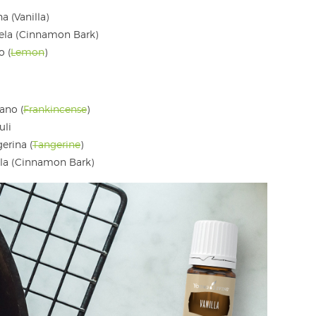
a (Vanilla)
nela (Cinnamon Bark)
o (
Lemon
)
ano (
Frankincense
)
uli
erina (
Tangerine
)
ela (Cinnamon Bark)