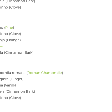
nela (Cinnamon Bark)
vinho (Clove)
ho (
Pine
)
vinho (Clove)
anja (Orange)
li
ela (Cinnamon Bark)
amomila romana (
Roman Chamomile
)
gibre (Ginger)
a (Vanilla)
nela (Cinnamon Bark)
vinho (Clove)