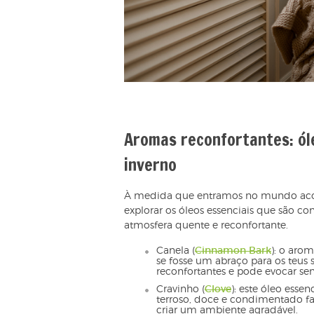
Aromas reconfortantes: ól
inverno
À medida que entramos no mundo acol
explorar os óleos essenciais que são c
atmosfera quente e reconfortante.
Canela (
Cinnamon Bark
): o aro
se fosse um abraço para os teus 
reconfortantes e pode evocar se
Cravinho (
Clove
)
:
este óleo essen
terroso, doce e condimentado faz
criar um ambiente agradável.