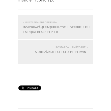
învăluie în confort pur.
« POSTAREA PRECEDENTĂ
ÎNVIOREAZĂ-ȚI SIMȚURILE: TOTUL DESPRE ULEIUL
ESENȚIAL BLACK PEPPER
POSTAREA URMĂTOARE »
5 UTILIZĂRI ALE ULEIULUI PEPPERMINT