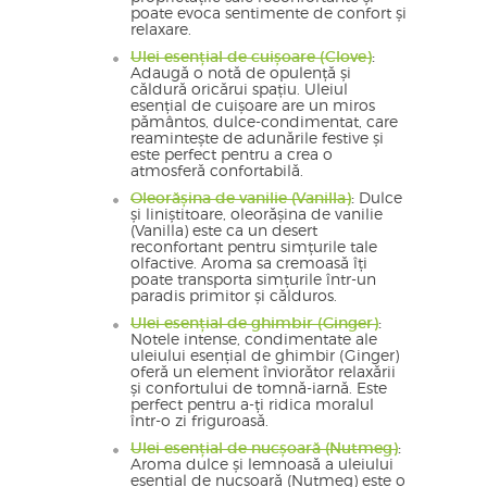
poate evoca sentimente de confort și
relaxare.
Ulei esențial de cuișoare (Clove)
:
Adaugă o notă de opulență și
căldură oricărui spațiu. Uleiul
esențial de cuișoare are un miros
pământos, dulce-condimentat, care
reamintește de adunările festive și
este perfect pentru a crea o
atmosferă confortabilă.
Oleorășina de vanilie (Vanilla)
:
Dulce
și liniștitoare, oleorășina de vanilie
(Vanilla) este ca un desert
reconfortant pentru simțurile tale
olfactive. Aroma sa cremoasă îți
poate transporta simțurile într-un
paradis primitor și călduros.
Ulei esențial de ghimbir (Ginger)
:
Notele intense, condimentate ale
uleiului esențial de ghimbir (Ginger)
oferă un element înviorător relaxării
și confortului de tomnă-iarnă. Este
perfect pentru a-ți ridica moralul
într-o zi friguroasă.
Ulei esențial de nucșoară (Nutmeg)
:
Aroma dulce și lemnoasă a uleiului
esențial de nucșoară (Nutmeg) este o