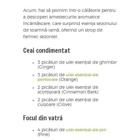
Acum, hai să pornim într-o călătorie pentru
a descoperi amestecurile aromatice
încântătoare, care surprind esența sezonului
de toamnă-iarnă, oferind un strop de
farmec sezonier.
Ceai condimentat
3 picături de ulei esențial de ghimbir
(Ginger)
3 picături de
ulei esențial de
portocale
(Orange)
2 picături de ulei esențial de
scorțișoară (Cinnamon Bark)
2 picături de ulei esențial de
cuișoare (Clove)
Focul din vatră
4 picături de
ulei esențial de pin
(Pine)