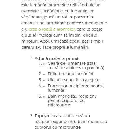
tale lumânări aromatice utilizând uleiuri
esențiale. Lumânările, cu luminile lor
văpăitoare, joacă un rol important în
crearea unei ambianțe perfecte. Începe prin
a-ți
crea o roată a aromelor
, care te poate
ajuta să înțelegi cum să îmbini diferite
mirosuri. Apoi, urmează acești pași simpli
pentru a-ți face propriile lumânări:
Adună materia primă
:
Ceară de lumânare (soia,
ceară de albine sau parafină)
Fitiluri pentru lumânări
Uleiuri esențiale la alegere
Forme sau recipiente pentru
lumânări
Bain-marie sau recipient
pentru cuptorul cu
microunde
Topește ceara
: Utilizează un
recipient sigur pentru bain-marie sau
cuptorul cu microunde