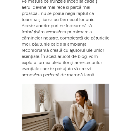
Pe măsură ce frunzele încep să cadă și
aerul devine mai rece și parcă mai
proaspăt, nu se poate nega faptul că
toamna și iarna au farmecul lor unic.
Aceste anotimpuri ne îndeamnă să
îmbrățișăm atmosfera primitoare a
căminelor noastre, completată de păturicile
moi, băuturile calde și ambianța
reconfortantă creată cu ajutorul uleiurilor
esențiale. În acest articol de blog, vom
explora lumea uleiurilor și amestecurilor
esențiale care te pot ajuta să creezi
atmosfera perfectă de toamnă-iarnă.