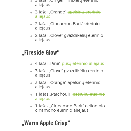
3 lašai „Ginger“ imbierų eterinio
aliejaus
3 lašai „Orange“
apelsinų eterinio
aliejaus
2 lašai „Cinnamon Bark“ eterinio
aliejaus
2 lašai „Clove“ gvazdikėlių eterinio
aliejaus
„Fireside Glow“
4 lašai „Pine“
pušų eterinio aliejaus
3 lašai „Clove“ gvazdikėlių eterinio
aliejaus
3 lašai „Orange“ apelsinų eterinio
aliejaus
1 lašas „Patchouli“
pačiulių eterinio
aliejaus
1 lašas „Cinnamon Bark“ ceiloninio
cinamono eterinio aliejaus
„Warm Apple Crisp“