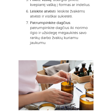
Pilkite vašką
: atsargiai pilkite
kvepiantį vašką į formas ar indelius.
Leiskite atvėsti
: leiskite žvakėms
atvėsti ir visiškai sukietėti.
Patrumpinkite dagčius
:
patrumpinkite dagčius iki norimo
ilgio ir užsidegę mėgaukitės savo
rankų darbo žvakių kuriamu
jaukumu.