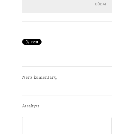
BŪDAI
Nėra komentarų
Atsakyti