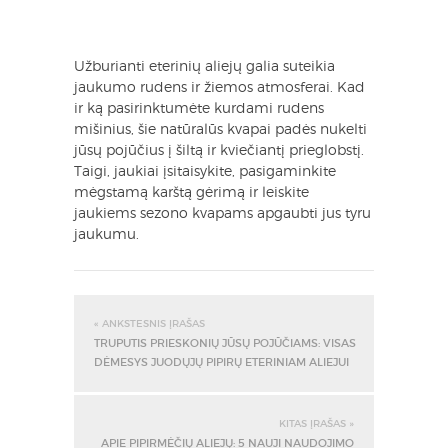
Užburianti eterinių aliejų galia suteikia
jaukumo rudens ir žiemos atmosferai. Kad
ir ką pasirinktumėte kurdami rudens
mišinius, šie natūralūs kvapai padės nukelti
jūsų pojūčius į šiltą ir kviečiantį prieglobstį.
Taigi, jaukiai įsitaisykite, pasigaminkite
mėgstamą karštą gėrimą ir leiskite
jaukiems sezono kvapams apgaubti jus tyru
jaukumu.
« ANKSTESNIS ĮRAŠAS
TRUPUTIS PRIESKONIŲ JŪSŲ POJŪČIAMS: VISAS
DĖMESYS JUODŲJŲ PIPIRŲ ETERINIAM ALIEJUI
KITAS ĮRAŠAS »
APIE PIPIRMĖČIŲ ALIEJŲ: 5 NAUJI NAUDOJIMO