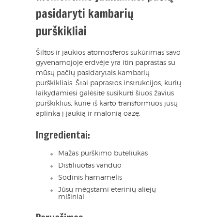
pasidaryti kambarių
purškikliai
Šiltos ir jaukios atomosferos sukūrimas savo
gyvenamojoje erdvėje yra itin paprastas su
mūsų pačių pasidarytais kambarių
purškikliais. Štai paprastos instrukcijos, kurių
laikydamiesi galėsite susikurti šiuos žavius
purškiklius, kurie iš karto transformuos jūsų
aplinką į jaukią ir malonią oazę.
Ingredientai:
Mažas purškimo buteliukas
Distiliuotas vanduo
Sodinis hamamelis
Jūsų mėgstami eterinių aliejų
mišiniai