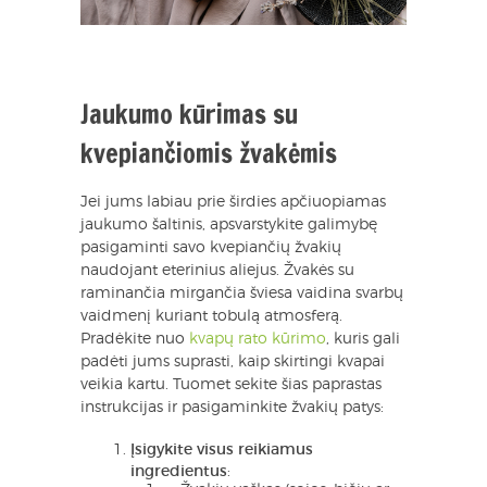
Jaukumo kūrimas su
kvepiančiomis žvakėmis
Jei jums labiau prie širdies apčiuopiamas
jaukumo šaltinis, apsvarstykite galimybę
pasigaminti savo kvepiančių žvakių
naudojant eterinius aliejus. Žvakės su
raminančia mirgančia šviesa vaidina svarbų
vaidmenį kuriant tobulą atmosferą.
Pradėkite nuo
kvapų rato kūrimo
, kuris gali
padėti jums suprasti, kaip skirtingi kvapai
veikia kartu. Tuomet sekite šias paprastas
instrukcijas ir pasigaminkite žvakių patys:
Įsigykite visus reikiamus
ingredientus
: