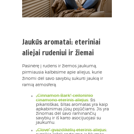
Jaukūs aromatai: eteriniai
aliejai rudeniui ir žiemai
Pasinėrę į rudens ir žiemos jaukumą,
pirmiausia kalbėsime apie aliejus, kurie
žinomi dėl savo savybių sukurti jaukią ir
ramią atmosferą.
„Cinnamon Bark“ ceiloninio
cinamono eterinis aliejus
: šis
pikantiškas, šiltas aromatas yra kaip
apkabinimas jūsų pojūčiams. Jis yra
žinomas dėl savo raminančių
savybių ir iš karto asocijuojasi su
jaukumu.
„Clove“ gvazdikėlių eterinis aliejus
: