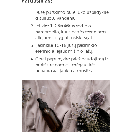
Paruošimas:
Pusę purškimo buteliuko užpildykite
distiliuotu vandeniu.
Įpilkite 1-2 šaukštus sodinio
hamamelio, kuris padės eteriniams
aliejams tolygiai pasiskirstyti.
Įlašinkite 10–15 jūsų pasirinkto
eterinio aliejaus mišinio lašų.
Gerai papurtykite prieš naudojimą ir
purkškite namie – mėgaukitės
nepaprastai jaukia atmosfera.