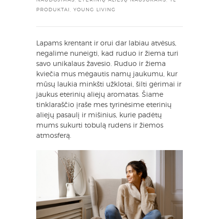
PRODUKTAI
,
YOUNG LIVING
Lapams krentant ir orui dar labiau atvėsus,
negalime nuneigti, kad ruduo ir žiema turi
savo unikalaus žavesio. Ruduo ir žiema
kviečia mus mėgautis namų jaukumu, kur
mūsų laukia minkšti užklotai, šilti gėrimai ir
jaukus eterinių aliejų aromatas. Šiame
tinklaraščio įraše mes tyrinėsime eterinių
aliejų pasaulį ir mišinius, kurie padėtų
mums sukurti tobulą rudens ir žiemos
atmosferą.