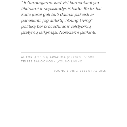
* Informuojame, kad visi komentarai yra
tikrinami ir nepasirodys iš karto. Be to, kai
kurie įrašai gali būti dalinai pakeisti ar
panaikinti, jog atitiktų „Young Living“
politiką bei procedūras ir valstybinių
įstatymų laikymąsi. Norėdami įsitikinti,
AUTORIŲ TEISIŲ APSAUGA (C) 2020 - VISOS
TEISĖS SAUGOMOS - „YOUNG LIVING“
YOUNG LIVING ESSENTIAL OILS