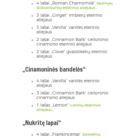
4 lašai „Roman Chamomile“
tauriųjų
didramunių eterinio aliejaus
3 lašai „Ginger“ imbierų eterinio
aliejaus
3 lašai „Vanilla“ vanilės eterinio
aliejaus
2 lašai „Cinnamon Bark“ ceiloninio
cinamono eterinio aliejaus
2 lašai „Clove“ gvazdikėlių eterinio
aliejaus
„Cinamoninės bandelės“
4 lašai „Vanilla“ vanilės eterinio
aliejaus
3 lašai „Cinnamon Bark“ ceiloninio
cinamono aliejaus
1 lašas „Lemon“
citrinų eterinio
aliejaus
„Nukritę lapai“
4 lašai „Frankincense“
bosvelijų