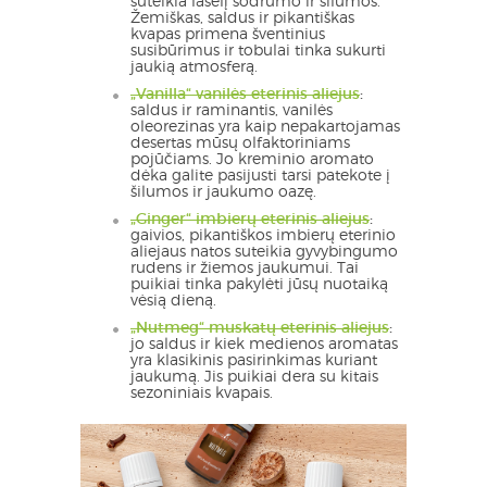
suteikia lašelį sodrumo ir šilumos.
Žemiškas, saldus ir pikantiškas
kvapas primena šventinius
susibūrimus ir tobulai tinka sukurti
jaukią atmosferą.
„Vanilla“ vanilės eterinis aliejus
:
saldus ir raminantis, vanilės
oleorezinas yra kaip nepakartojamas
desertas mūsų olfaktoriniams
pojūčiams. Jo kreminio aromato
dėka galite pasijusti tarsi patekote į
šilumos ir jaukumo oazę.
„Ginger“ imbierų eterinis aliejus
:
gaivios, pikantiškos imbierų eterinio
aliejaus natos suteikia gyvybingumo
rudens ir žiemos jaukumui. Tai
puikiai tinka pakylėti jūsų nuotaiką
vėsią dieną.
„Nutmeg“ muskatų eterinis aliejus
:
jo saldus ir kiek medienos aromatas
yra klasikinis pasirinkimas kuriant
jaukumą. Jis puikiai dera su kitais
sezoniniais kvapais.