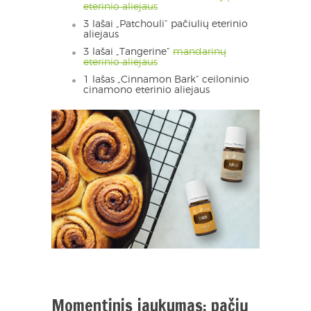
eterinio aliejaus
3 lašai „Patchouli“ pačiulių eterinio
aliejaus
3 lašai „Tangerine“
mandarinų
eterinio aliejaus
1 lašas „Cinnamon Bark“ ceiloninio
cinamono eterinio aliejaus
Momentinis jaukumas: pačių