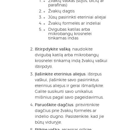
Žvakių vaškas (sojos, bičių ar
parafinas)
Žvakių dagtis
Jūsų pasirinkti eteriniai aliejai
Žvakių formelės ar indeliai
Dvigubas katilas arba
mikrobangų krosnelei
tinkamas indas
Ištirpdykite vašką
: naudokite
dvigubą katilą arba mikrobangų
krosnelei tinkamą indą žvakių vaškui
ištirpdyti.
Įlašinkite eterinius aliejus
: ištirpus
vaškui, įlašinkite savo pasirinktus
eterinius aliejus ir gerai išmaišykite.
Galite susikurti savo unikalius
mišinius pagal savo pageidavimus.
Paruoškite dagčius
: pritvirtinkite
dagčius prie žvakių formelės ar
indelio dugno. Pasistenkite, kad jie
būtų viduryje.