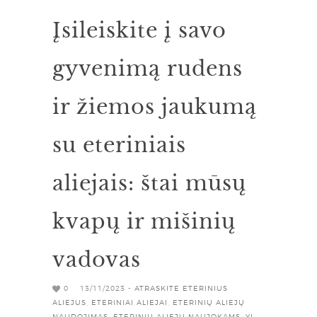
Įsileiskite į savo
gyvenimą rudens
ir žiemos jaukumą
su eteriniais
aliejais: štai mūsų
kvapų ir mišinių
vadovas
0
13/11/2023 -
ATRASKITE ETERINIUS
ALIEJUS
,
ETERINIAI ALIEJAI
,
ETERINIŲ ALIEJŲ
NAUDOJIMAS
,
ETERINIŲ ALIEJŲ NAUJOKAMS
,
YL