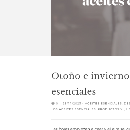
Otoño e invierno
esenciales
0
23/11/2023 -
ACEITES ESENCIALES
,
DE
LOS ACEITES ESENCIALES
,
PRODUCTOS YL
,
U
Las hojas empiezan a caer y el aire se 