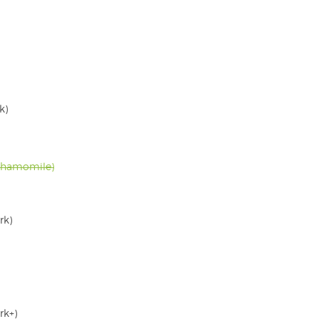
k)
Chamomile)
rk)
rk+)