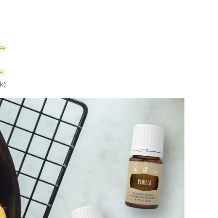
e)
)
k)