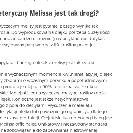
 eteryczny Melissa jest tak drogi?
czącym melisy jest pytanie, z czego wynika tak
osta. Do wyprodukowania olejku potrzeba dużej ilości
obchodzić bardzo ostrożnie (i na przykład nie dotykać
destylowany parą wodną z liści rośliny przed jej
pytała, dlaczego olejek z melisy jest tak rzadki.
jnie wyznaczonym momencie kwitnienia, aby jej olejek
zy zbiorami o wczesnym poranku a popołudniowymi
a produkcję olejku o 90%, a to oznacza, że okno
ie. Mniej niż jedna tysięczna masy tej rośliny może
ejek. Konieczne jest także natychmiastowe
go z pola do destylarni. Wysuszenie materiału
stylacji olejku lub poważnie go ograniczyć, dlatego
e czasu produkcji. Olejek Melissa od Young Living jest
lissa officinalis). Unikatowy i niezawodny standard
dne zobowiązanie do zapewniania niezrównanej