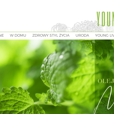
YOU
NE
W DOMU
ZDROWY STYL ŻYCIA
URODA
YOUNG LI