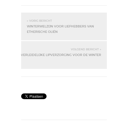
« VORIG BERICHT
WINTERWELZIJN VOOR LIEFHEBBERS VAN
ETHERISCHE OLIËN
VOLGEND BERICHT »
VERLEIDELIJKE LIPVERZORGING VOOR DE WINTER