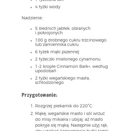
4 łyżki wody
Nadzienie:
5 średnich jabłek, obranych
i pokrojonych
100 g drobnego cukru trzcinowego
lub zamiennika cukru
6 łyżek mąki pszennej
2 łyżeczki mielonego cynamonu
1-2 krople Cinnamon Bark+, według
upodobań
2 łyżki wegańskiego masła,
schłodzonego
Przygotowanie:
Rozgrzej piekarnik do 220°C.
Mąkę, wegańskie masło i sól wrzuć
do misy miksera i ubijaj, aż masło
pokryje się mąką. Następnie użyj rąk,