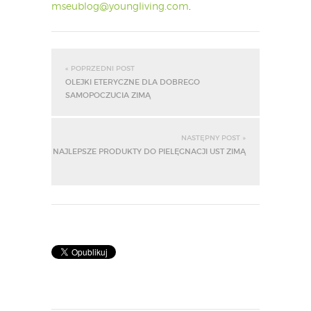
mseublog@youngliving.com
.
« POPRZEDNI POST
OLEJKI ETERYCZNE DLA DOBREGO
SAMOPOCZUCIA ZIMĄ
NASTĘPNY POST »
NAJLEPSZE PRODUKTY DO PIELĘGNACJI UST ZIMĄ