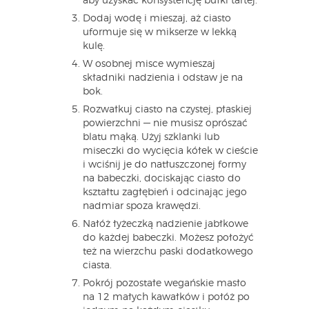
aby uzyskać konsystencję bułki tartej.
Dodaj wodę i mieszaj, aż ciasto
uformuje się w mikserze w lekką
kulę.
W osobnej misce wymieszaj
składniki nadzienia i odstaw je na
bok.
Rozwałkuj ciasto na czystej, płaskiej
powierzchni — nie musisz oprószać
blatu mąką. Użyj szklanki lub
miseczki do wycięcia kółek w cieście
i wciśnij je do natłuszczonej formy
na babeczki, dociskając ciasto do
kształtu zagłębień i odcinając jego
nadmiar spoza krawędzi.
Nałóż łyżeczką nadzienie jabłkowe
do każdej babeczki. Możesz położyć
też na wierzchu paski dodatkowego
ciasta.
Pokrój pozostałe wegańskie masło
na 12 małych kawałków i połóż po