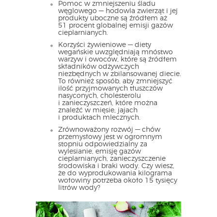
Pomoc w zmniejszeniu śladu
węglowego — hodowla zwierząt i jej
produkty uboczne są źródłem aż
51 procent globalnej emisji gazów
cieplarnianych.
Korzyści żywieniowe — diety
wegańskie uwzględniają mnóstwo
warzyw i owoców, które są źródłem
składników odżywczych
niezbędnych w zbilansowanej diecie.
To również sposób, aby zmniejszyć
ilość przyjmowanych tłuszczów
nasyconych, cholesterolu
i zanieczyszczeń, które można
znaleźć w mięsie, jajach
i produktach mlecznych.
Zrównoważony rozwój — chów
przemysłowy jest w ogromnym
stopniu odpowiedzialny za
wylesianie, emisję gazów
cieplarnianych, zanieczyszczenie
środowiska i braki wody. Czy wiesz,
że do wyprodukowania kilograma
wołowiny potrzeba około 15 tysięcy
litrów wody?