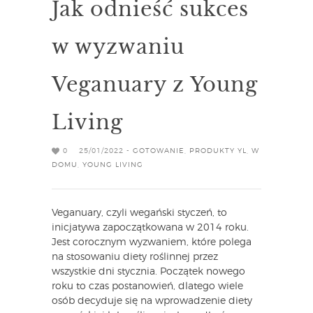
Jak odnieść sukces
w wyzwaniu
Veganuary z Young
Living
0
25/01/2022 -
GOTOWANIE
,
PRODUKTY YL
,
W
DOMU
,
YOUNG LIVING
Veganuary, czyli wegański styczeń, to
inicjatywa zapoczątkowana w 2014 roku.
Jest corocznym wyzwaniem, które polega
na stosowaniu diety roślinnej przez
wszystkie dni stycznia. Początek nowego
roku to czas postanowień, dlatego wiele
osób decyduje się na wprowadzenie diety