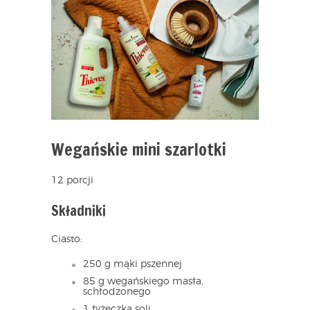
Wegańskie mini szarlotki
12 porcji
Składniki
Ciasto:
250 g mąki pszennej
85 g wegańskiego masła,
schłodzonego
1 łyżeczka soli