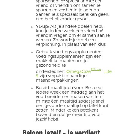
sportschool of spreek af met een
vriend of vriendin om samen te
sporten en zet het in je agenda.
Samen iets speciaals bereiken geeft
een heel bijzonder gevoel.
YL-tip:
Als je andere doelen hebt,
kun je iedere week een vriend of
vriendin vragen om er samen aan te
werken. Zo wordt je doel een
verplichting, in plaats van een klus.
Gebruik voedingssupplementen.
Voedingssupplementen zijn een
makkelijke manier om je
gezondheid te
3® en
ondersteunen.
OmegaGize
,
Life
9
zijn verpakt in handige
maandverpakkingen.
Bereid maaltijden voor. Besteed
iedere week een middag aan het
voorbereiden en maken van ten
minste één maaltijd zodat je snel
een gezonde maaltijd op tafel kunt
zetten. Minder koken betekent
bovendien dat je meer tijd voor
jezelf hebt!
Beloon jezelf – je verdient