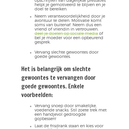
opschrijven van dagelijkse prestaties
helpt je gemotiveerd te blijven en je
doel te bereiken.
Neem verantwoordelijkheid door je
avontuur te delen. Motivatie komt
soms van buitenaf. Neem dus een
vriend of vriendin in vertrouwen,
deel je doelen op sociale media
of
bel je moeder voor een opbeurend
gesprek.
Vervang slechte gewoontes door
goede gewoontes.
Het is belangrijk om slechte
gewoontes te vervangen door
goede gewoontes. Enkele
voorbeelden:
Vervang snoep door smakelijke,
voedende snacks. Stil zoete trek met
een handjevol gedroogde
gojibessen!
Laat de frisdrank staan en kies voor