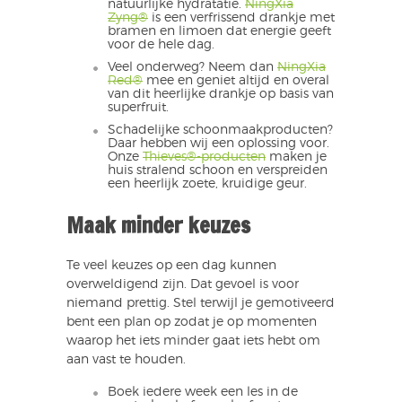
natuurlijke hydratatie.
NingXia
Zyng®
is een verfrissend drankje met
bramen en limoen dat energie geeft
voor de hele dag.
Veel onderweg? Neem dan
NingXia
Red®
mee en geniet altijd en overal
van dit heerlijke drankje op basis van
superfruit.
Schadelijke schoonmaakproducten?
Daar hebben wij een oplossing voor.
Onze
Thieves®-producten
maken je
huis stralend schoon en verspreiden
een heerlijk zoete, kruidige geur.
Maak minder keuzes
Te veel keuzes op een dag kunnen
overweldigend zijn. Dat gevoel is voor
niemand prettig. Stel terwijl je gemotiveerd
bent een plan op zodat je op momenten
waarop het iets minder gaat iets hebt om
aan vast te houden.
Boek iedere week een les in de