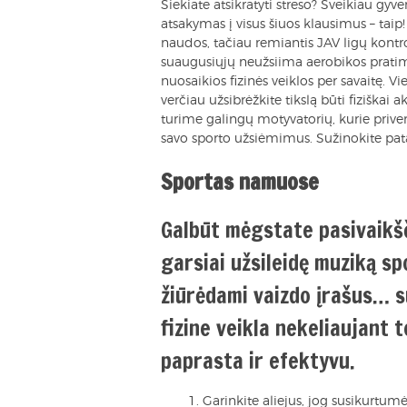
Siekiate atsikratyti streso? Sveikiau g
atsakymas į visus šiuos klausimus – taip! 
naudos, tačiau remiantis JAV ligų kont
suaugusiųjų neužsiima aerobikos pra
nuosaikios fizinės veiklos per savaitę. V
verčiau užsibrėžkite tikslą būti fiziškai a
turime galingų motyvatorių, kurie privers 
savo sporto užsiėmimus. Sužinokite pata
Sportas namuose
Galbūt mėgstate pasivaikšč
garsiai užsileidę muziką s
žiūrėdami vaizdo įrašus… su
fizine veikla nekeliaujant t
paprasta ir efektyvu.
Garinkite aliejus, jog susikurtu