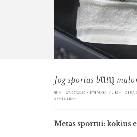
Jog sportas būtų malo
0
27/07/2020 -
ETERINIAI ALIEJAI
,
GERA 
GYVENSENA
Metas sportui: kokius e