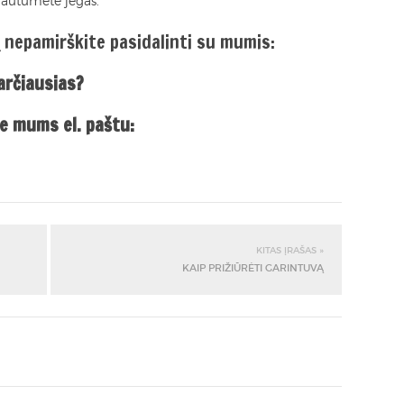
tgautumėte jėgas.
 nepamirškite pasidalinti su mumis:
varčiausias?
e mums el. paštu:
KITAS ĮRAŠAS »
KAIP PRIŽIŪRĖTI GARINTUVĄ