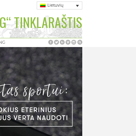
Lietuvių
G“ TINKLARAŠTIS
ING