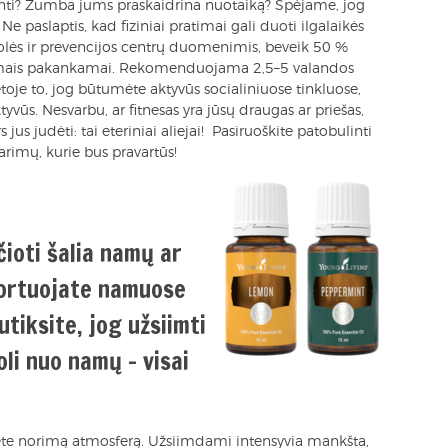
yventi? Zumba jums praskaidrina nuotaiką? Spėjame, jog
Ne paslaptis, kad fiziniai pratimai gali duoti ilgalaikės
rolės ir prevencijos centrų duomenimis, beveik 50 %
timais pakankamai. Rekomenduojama 2,5–5 valandos
ietoje to, jog būtumėte aktyvūs socialiniuose tinkluose,
ktyvūs. Nesvarbu, ar fitnesas yra jūsų draugas ar priešas,
jus judėti: tai eteriniai aliejai! Pasiruoškite patobulinti
rimų, kurie bus pravartūs!
ioti šalia namų ar
portuojate namuose
tiksite, jog užsiimti
oli nuo namų – visai
mėte norimą atmosferą. Užsiimdami intensyvia mankšta,