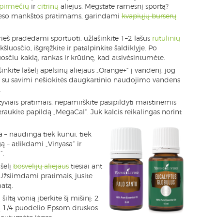
pirmėčių
ir
citrinų
aliejus. Mėgstate ramesnį sportą?
ateso mankštos pratimams, garindami
kvapiųjų burserų
Prieš pradėdami sportuoti, užlašinkite 1–2 lašus
rutulinių
luosčio, išgręžkite ir patalpinkite šaldiklyje. Po
uosčiu kaklą, rankas ir krūtinę, kad atsivėsintumėte.
nkite lašelį apelsinų aliejaus „Orange+“ į vandenį, jog
, su savimi nešiokitės daugkartinio naudojimo vandens
.
yviais pratimais, nepamirškite pasipildyti maistinėmis
raukite papildą „MegaCal“. Juk kalcis reikalingas norint
a – naudinga tiek kūnui, tiek
ogą – atlikdami „Vinyasa“ ir
“.
ašelį
bosvelijų aliejaus
tiesiai ant
 Užsiimdami pratimais, jusite
atą.
 šiltą vonią įberkite šį mišinį: 2
ų 1/4 puodelio Epsom druskos.