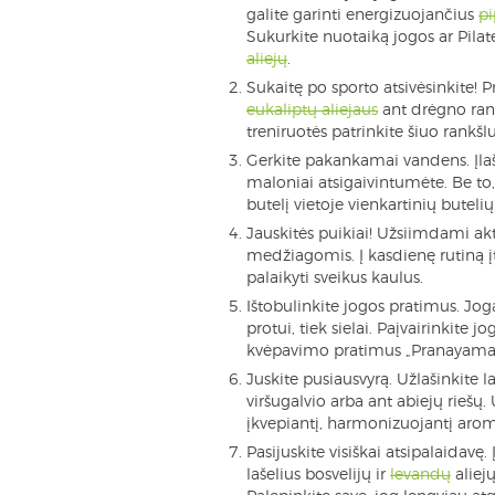
galite garinti energizuojančius
pi
Sukurkite nuotaiką jogos ar Pil
aliejų
.
Sukaitę po sporto atsivėsinkite! 
eukaliptų aliejaus
ant drėgno rankš
treniruotės patrinkite šiuo rankšl
Gerkite pakankamai vandens. Įlaši
maloniai atsigaivintumėte. Be to
butelį vietoje vienkartinių butelių
Jauskitės puikiai! Užsiimdami akt
medžiagomis. Į kasdienę rutiną įt
palaikyti sveikus kaulus.
Ištobulinkite jogos pratimus. Jog
protui, tiek sielai. Paįvairinkite j
kvėpavimo pratimus „Pranayama
Juskite pusiausvyrą. Užlašinkite l
viršugalvio arba ant abiejų riešų.
įkvepiantį, harmonizuojantį arom
Pasijuskite visiškai atsipalaidavę. Į
lašelius bosvelijų ir
levandų
aliej