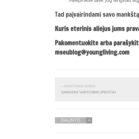
Palepinkite save, jog lengviau a
Tad paįvairindami savo mankštą
Kuris eterinis aliejus jums pra
Pakomentuokite arba parašykit
mseublog@youngliving.com
« ANKSTESNIS ĮRAŠAS
VANDENS VARTOJIMO ĮPROČIAI
DALINTIS