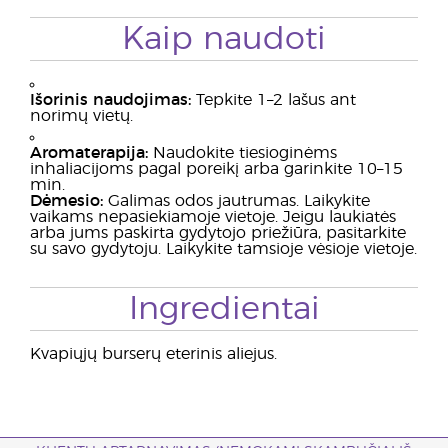
Kaip naudoti
I
šorinis naudojimas:
Tepkite 1–2 lašus ant
norimų vietų.
Aromaterapija:
Naudokite tiesioginėms
inhaliacijoms pagal poreikį arba garinkite 10–15
min.
Dėmesio:
Galimas odos jautrumas. Laikykite
vaikams nepasiekiamoje vietoje. Jeigu laukiatės
arba jums paskirta gydytojo priežiūra, pasitarkite
su savo gydytoju. Laikykite tamsioje vėsioje vietoje.
Ingredientai
Kvapiųjų burserų eterinis aliejus.