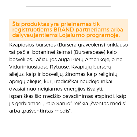
Šis produktas yra prieinamas tik
registruotiems BRAND partneriams arba
dalyvaujantiems Lojalumo programoje.
Kvapiosios burseros (Bursera graveolens) priklauso
tai pačiai botaninei šeimai (Burseraceae) kaip
bosvelijos, tačiau jos auga Pietų Amerikoje, o ne
Viduriniuosiuose Rytuose. Kvapiųjų burserų
aliejus, kaip ir bosvelijų, žinomas kaip religinių
apeigų aliejus, kurį tradiciškai naudojo inkai
dvasiai nuo neigiamos energijos išvalyti.
Ispaniškas šio medžio pavadinimas atspindi, kaip
jis gerbiamas: „Palo Santo“ reiškia „šventas medis“
arba „pašventintas medis“.