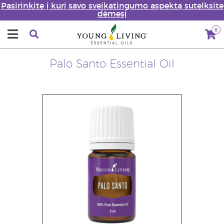
Pasirinkite į kurį savo sveikatingumo aspektą sutelksite
dėmesį
0
Palo Santo Essential Oil