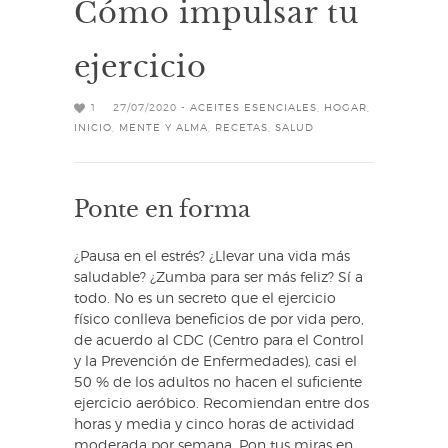
Cómo impulsar tu
ejercicio
1
27/07/2020 -
ACEITES ESENCIALES
,
HOGAR
,
INICIO
,
MENTE Y ALMA
,
RECETAS
,
SALUD
Ponte en forma
¿Pausa en el estrés? ¿Llevar una vida más
saludable? ¿Zumba para ser más feliz? Sí a
todo. No es un secreto que el ejercicio
físico conlleva beneficios de por vida pero,
de acuerdo al CDC (Centro para el Control
y la Prevención de Enfermedades), casi el
50 % de los adultos no hacen el suficiente
ejercicio aeróbico. Recomiendan entre dos
horas y media y cinco horas de actividad
moderada por semana. Pon tus miras en