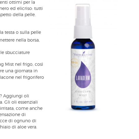
enti ottimi per la
ero ed elicriso: tutti
petto della pelle.
la testa o sulla pelle
ettere nella borsa,
 le sbucciature
Mist nel frigo, così
re una giornata in
flacone nel frigorifero
t? Aggiungi oli
a. Gli oli essenziali
 irritata, come anche
sensazione di
occe di ognuno di
hiaio di aloe vera.