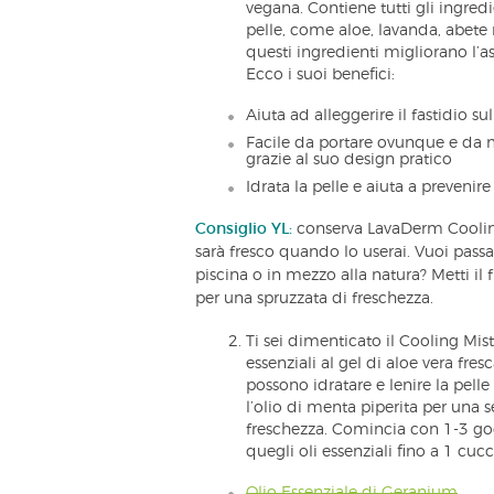
vegana. Contiene tutti gli ingredi
pelle, come aloe, lavanda, abete n
questi ingredienti migliorano l’as
Ecco i suoi benefici:
Aiuta ad alleggerire il fastidio sul
Facile da portare ovunque e da m
grazie al suo design pratico
Idrata la pelle e aiuta a prevenire
Consiglio YL:
conserva LavaDerm Cooling 
sarà fresco quando lo userai. Vuoi passa
piscina o in mezzo alla natura? Metti il 
per una spruzzata di freschezza.
Ti sei dimenticato il Cooling Mis
essenziali al gel di aloe vera fresc
possono idratare e lenire la pelle
l’olio di menta piperita per una 
freschezza. Comincia con 1-3 g
quegli oli essenziali fino a 1 cucc
Olio Essenziale di Geranium