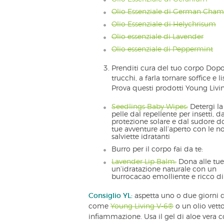
Olio Essenziale di German Cha
Olio Essenziale di Helychrisum
Olio essenziale di Lavender
Olio essenziale di Peppermint
Prenditi cura del tuo corpo Dopo a
trucchi, a farla tornare soffice e li
Prova questi prodotti Young Livi
Seedlings Baby Wipes:
Detergi la
pelle dal repellente per insetti, da
protezione solare e dal sudore d
tue avventure all’aperto con le no
salviette idratanti
Burro per il corpo fai da te:
Lavender Lip Balm:
Dona alle tue
un’idratazione naturale con un
burrocacao emolliente e ricco di 
Consiglio YL:
aspetta uno o due giorni d
come
Young Living V-6®
o un olio vetto
infiammazione. Usa il gel di aloe vera co