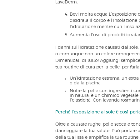
LavaDerm.
Bevi molta acqua L’esposizione d
disidrata il corpo e l’insolazione 
l’idratazione mentre curi l’insola
Aumenta l’uso di prodotti idrata
I danni sull’idratazione causati dal sole
o comunque non un colore omogeneo, c
Dimenticati di tutto! Aggiungi sempli
tua routine di cura per la pelle, per farla
Un’idratazione estrema, un extra
o dalla piscina
Nutre la pelle con ingredienti 
in natura, è un chimico vegetale
l’elasticità. Con lavanda,rosmari
Perché l’esposizione al sole è così peri
Oltre a causare rughe, pelle secca e ton
danneggiare la tua salute. Può portare a 
della tua lista e amplifica la tua routine 