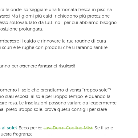
ra le onde, sorseggiare una limonata fresca in piscina…
tate! Ma i giorni più caldi richiedono più protezione
spesso sottovalutato da tutti noi, per cui abbiamo bisogno
posizione prolungata.
mbattere il caldo e rinnovare la tua routine di cura
nti scuri e le rughe con prodotti che ti faranno sentire
anno per ottenere fantastici risultati!
 momento il sole che prendiamo diventa “troppo sole”?
stati esposti al sole per troppo tempo, è quando la
tare rosa. Le insolazioni possono variare da leggermente
hai preso troppo sole, prova questi consigli per stare
al sole?
Ecco per te
LavaDerm Cooling Mist.
Se il
sole
 questa fragranza