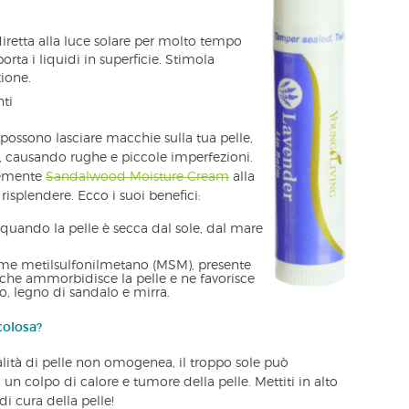
iretta alla luce solare per molto tempo
porta i liquidi in superficie. Stimola
zione.
nti
, possono lasciare macchie sulla tua pelle,
ausando rughe e piccole imperfezioni.
cemente
Sandalwood Moisture Cream
alla
 risplendere. Ecco i suoi benefici:
 quando la pelle è secca dal sole, dal mare
come metilsulfonilmetano (MSM), presente
 che ammorbidisce la pelle e ne favorisce
no, legno di sandalo e mirra.
colosa?
alità di pelle non omogenea, il troppo sole può
un colpo di calore e tumore della pelle. Mettiti in alto
di cura della pelle!