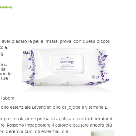
momile
ver placato la pelle irritata, prova, con questi piccoli
scia.
ng:
 tua
lla
opo le
stre
 labbra
olio essenziale Lavender, olio di jojoba e vitamina E.
opo l’insolazione prima di applicare prodotti idratanti
re. Possono intrappolare il calore e causare ancora più
n dentro alcuni oli essenziali o il