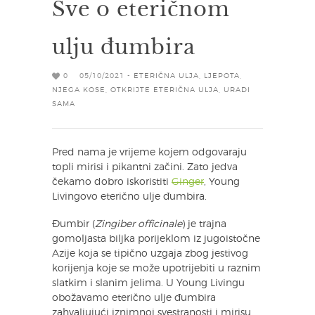
Sve o eteričnom
ulju đumbira
0
05/10/2021 -
ETERIČNA ULJA
,
LJEPOTA
,
NJEGA KOSE
,
OTKRIJTE ETERIČNA ULJA
,
URADI
SAMA
Pred nama je vrijeme kojem odgovaraju
topli mirisi i pikantni začini. Zato jedva
čekamo dobro iskoristiti
Ginger
, Young
Livingovo eterično ulje đumbira.
Đumbir (
Zingiber officinale
) je trajna
gomoljasta biljka porijeklom iz jugoistočne
Azije koja se tipično uzgaja zbog jestivog
korijenja koje se može upotrijebiti u raznim
slatkim i slanim jelima. U Young Livingu
obožavamo eterično ulje đumbira
zahvaljujući iznimnoj svestranosti i mirisu