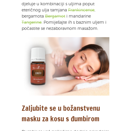
djeluje u kombinaciji s uljima poput
eteričnog ulja tamjana
Frankincense
,
bergamota
Bergamot
i mandarine
Tangerine
. Pomiješajte ih s baznim uljem i
počastite se nezaboravnom masažom.
Zaljubite se u božanstvenu
masku za kosu s đumbirom