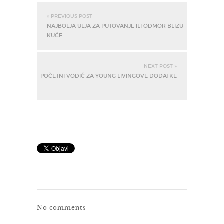
« PREVIOUS POST
NAJBOLJA ULJA ZA PUTOVANJE ILI ODMOR BLIZU
KUĆE
NEXT POST »
POČETNI VODIČ ZA YOUNG LIVINGOVE DODATKE
No comments