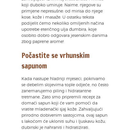
koji duboko umiruje. Naime, njegove su
primjene nepresušne: od mirisa do njege
kose, kože i masaže. U ostatku teksta
podijelit ćemo nekoliko omiljenih načina
upotrebe eteričnog ulja đumbira, koje
osobito dobro odgovara jesenskim danima
zbog paprene arome!
Počastite se vrhunskim
sapunom
Kada nastupe hladniji mjeseci, pokrivamo
se debelim slojevima tople odjeće, no često
zanemarujemo piling i hidratantne
tretmane. Zato smo pripremili recept za
domaći sapun koji će vam pomoći da
vratite mladenački sjaj kože. Zahvaljujući
prirodno dobivenim sastojcima, ovaj sapun
s lakoćom će ukloniti suhu i ljuskavu kožu,
dubinski je nahraniti i hidratizirati.