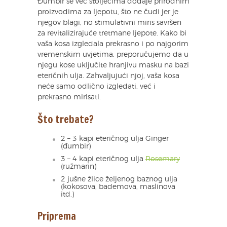
Đumbir se već stoljećima dodaje prirodnim
proizvodima za ljepotu, što ne čudi jer je
njegov blagi, no stimulativni miris savršen
za revitalizirajuće tretmane ljepote. Kako bi
vaša kosa izgledala prekrasno i po najgorim
vremenskim uvjetima, preporučujemo da u
njegu kose uključite hranjivu masku na bazi
eteričnih ulja. Zahvaljujući njoj, vaša kosa
neće samo odlično izgledati, već i
prekrasno mirisati.
Što trebate?
2 – 3 kapi eteričnog ulja Ginger
(đumbir)
3 – 4 kapi eteričnog ulja
Rosemary
(ružmarin)
2 jušne žlice željenog baznog ulja
(kokosova, bademova, maslinova
itd.)
Priprema