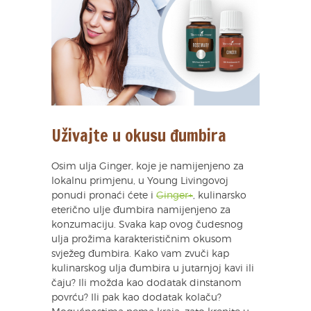
Uživajte u okusu đumbira
Osim ulja Ginger, koje je namijenjeno za
lokalnu primjenu, u Young Livingovoj
ponudi pronaći ćete i
Ginger+
, kulinarsko
eterično ulje đumbira namijenjeno za
konzumaciju. Svaka kap ovog čudesnog
ulja prožima karakterističnim okusom
svježeg đumbira. Kako vam zvuči kap
kulinarskog ulja đumbira u jutarnjoj kavi ili
čaju? Ili možda kao dodatak dinstanom
povrću? Ili pak kao dodatak kolaču?