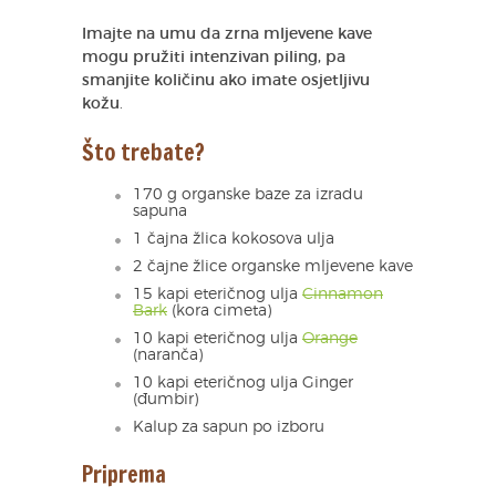
Imajte na umu da zrna mljevene kave
mogu pružiti intenzivan piling, pa
smanjite količinu ako imate osjetljivu
kožu
.
Što trebate?
170 g organske baze za izradu
sapuna
1 čajna žlica kokosova ulja
2 čajne žlice organske mljevene kave
15 kapi eteričnog ulja
Cinnamon
Bark
(kora cimeta)
10 kapi eteričnog ulja
Orange
(naranča)
10 kapi eteričnog ulja Ginger
(đumbir)
Kalup za sapun po izboru
Priprema