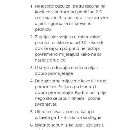
Nasijecite bazu za izradu sapuna na
kockice s bridom od približno 2,5
cm i stavite ih u posudu s kokosovim
uljem sigurnu za mikrovalnu
pećnicu.
Zagrijavajte smjesu u mikrovalnoj
pećnici u ciklusima od 30 sekundi
dok se sapun potpuno ne rastopi,
povremeno miješajući kako ne bi
nastale grudice.
U smjesu dodajte eterična ulja i
dobro promiješajte.
Dodajte zrna mljevene kave (ili drugi
prirodni eksfolijans po izboru) i
dobro promiješajte. Budite brzi prije
nego što se sapun ohladi i počne
stvrdnjavati.
Ulijte smjesu sapuna u kalup i
ostavite ga 1 – 3 sata da se stegne.
Izvadite sapun iz kalupa i uživajte u