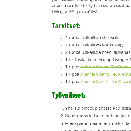
enemmän. Itse tehty tassuvoide sisältää
Living V-6® -perusöljyä.
Tarvitset:
2 ruokalusikallista sheavoita
2 ruokalusikallista kookosöljyä
2 ruokalusikallista mehiläisvahaa
1 teelusikallinen Young Living V-
1 tippa
Animal Scents Pet Rene
1 tippa
Animal Scents Pet Freshi
1 tippa
Animal Scents PuriClean
Työvaiheet:
Yhdistä aineet pienessä kattilassa 
Kaada seos lasiseen rasiaan ja an
Hiero pieni määrä lemmikkisi tass