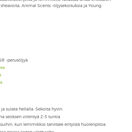
 sheavoita, Animal Scents -öljysekoituksia ja Young
6® -perusöljyä
wta
ä
ia
ja sulata hellalla. Sekoita hyvin.
na seoksen viilentyä 2-3 tuntia.
uihin, kun lemmikkisi tarvitsee erityistä huolenpitoa.