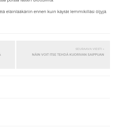
sa poissa lasten ulottuvilta.
ttä eläinlääkäriin ennen kuin käytät lemmikilläsi öljyjä.
SEURAAVA VIESTI »
Ä
NÄIN VOIT ITSE TEHDÄ KUORIVAN SAIPPUAN