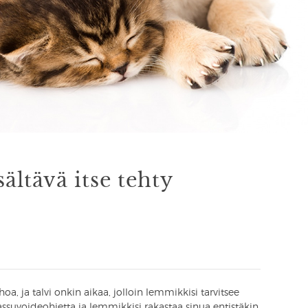
sältävä itse tehty
a, ja talvi onkin aikaa, jolloin lemmikkisi tarvitsee
assuvoideohjetta ja lemmikkisi rakastaa sinua entistäkin