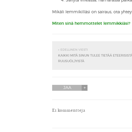
Säilytä viileässä, hämärässä paikas
Mikäli lemmikilläsi on sairaus, ota yhtey
Miten sinä hemmottelet lemmikkiäsi?
« EDELLINEN VIESTI
KAIKKI MITÄ SINUN TULEE TIETÄÄ ETEERISIST
RUUSUÖLJYISTÄ
JAA
Ei kommentteja