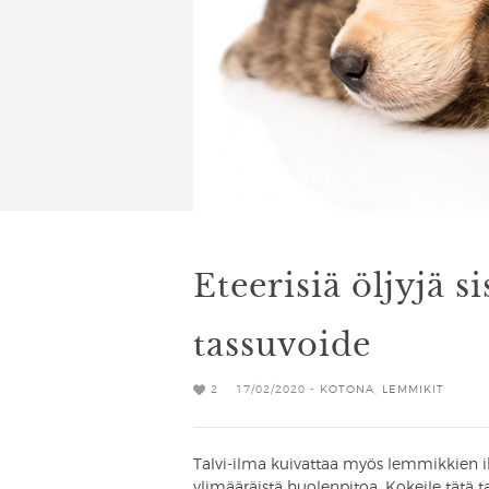
Eteerisiä öljyjä si
tassuvoide
2
17/02/2020 -
KOTONA
,
LEMMIKIT
Talvi-ilma kuivattaa myös lemmikkien iho
ylimääräistä huolenpitoa. Kokeile tätä t