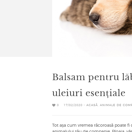
Balsam pentru lă
uleiuri esențiale
0
17/02/2020 -
ACASĂ
,
ANIMALE DE COM
Tot așa cum vremea răcoroasă poate fi du
animalului tău de companie. Ploaia, vânt