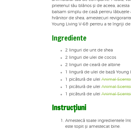
prietenul tău blănos și de aceea, acesta
balsam simplu de casă pentru lăbuțele a
hrănitor de shea, amestecuri revigorante
Young Living V-6® pentru a te îngriji de
Ingrediente
2 linguri de unt de shea
2 linguri de ulei de cocos
2 linguri de ceară de albine
1 lingură de ulei de bază Young 
1 picătură de ulei
Animal Scent
1 picătură de ulei
Animal Scents
1 picătură de ulei
Animal Scents
Instrucțiuni
Amestecă toate ingredientele înt
este topit și amestecat bine.