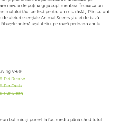
 are nevoie de puțină grijă suplimentară. Încearcă un
nimalului tău, perfect pentru un mic răsfăț. Plin cu unt
 de uleiuri esențiale Animal Scents și ulei de bază
 lăbuțele animăluțului tău, pe toată perioada anului.
Living V-6®
s® Pet Renew
® Pet Fresh
® PuriClean
r-un bol mic și pune-l la foc mediu până când totul