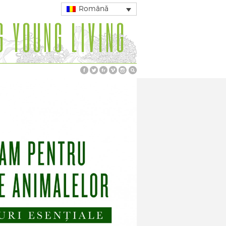
Română
G YOUNG LIVING