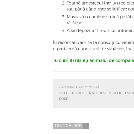
Toarnă amestecul într-un recipien
sau până când este solidificat c
Masează o cantitate mică pe lăbu
răsfățat.
A se depozita într-un loc întuneca
Îți recomandăm să te consulți cu veteri
o problemă cunoscută de sănătate, înaint
Tu cum îți răsfeți animalul de compan
« POSTAREA PRECEDENTĂ
TOT CE TREBUIE SĂ ȘTII DESPRE ULEIUL ESEN
ROSE.
DISTRIBUIRE