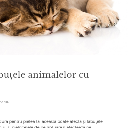
buțele animalelor cu
PANIE
ră pentru pielea ta, aceasta poate afecta și lăbuțele
ul și pietricelele de pe trotuare îl afectează pe