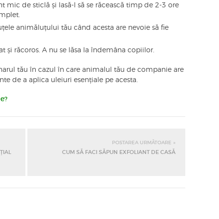
t mic de sticlă și lasă-l să se răcească timp de 2-3 ore
omplet.
țele animăluțului tău când acesta are nevoie să fie
t și răcoros. A nu se lăsa la îndemâna copiilor.
narul tău în cazul în care animalul tău de companie are
e de a aplica uleiuri esențiale pe acesta.
ie?
POSTAREA URMĂTOARE »
ȚIAL
CUM SĂ FACI SĂPUN EXFOLIANT DE CASĂ