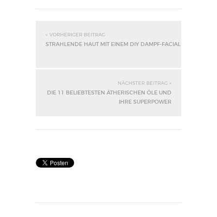
« VORHERIGER BEITRAG
STRAHLENDE HAUT MIT EINEM DIY DAMPF-FACIAL
NÄCHSTER BEITRAG »
DIE 11 BELIEBTESTEN ÄTHERISCHEN ÖLE UND
IHRE SUPERPOWER