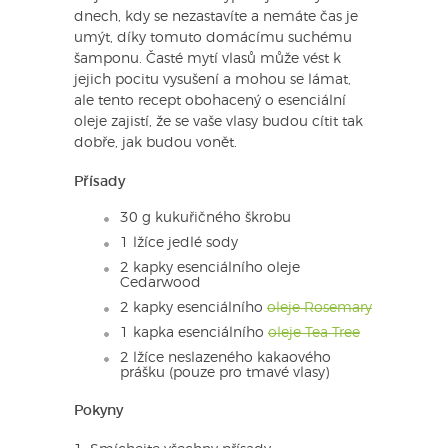
dnech, kdy se nezastavíte a nemáte čas je
umýt, díky tomuto domácímu suchému
šamponu. Časté mytí vlasů může vést k
jejich pocitu vysušení a mohou se lámat,
ale tento recept obohacený o esenciální
oleje zajistí, že se vaše vlasy budou cítit tak
dobře, jak budou vonět.
Přísady
30 g kukuřičného škrobu
1 lžíce jedlé sody
2 kapky esenciálního oleje
Cedarwood
2 kapky esenciálního
oleje Rosemary
1 kapka esenciálního
oleje Tea Tree
2 lžíce neslazeného kakaového
prášku (pouze pro tmavé vlasy)
Pokyny