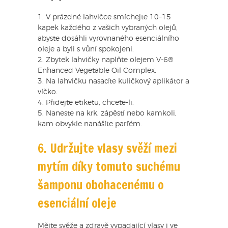
1. V prázdné lahvičce smíchejte 10–15
kapek každého z vašich vybraných olejů,
abyste dosáhli vyrovnaného esenciálního
oleje a byli s vůní spokojeni.
2. Zbytek lahvičky naplňte olejem V-6®
Enhanced Vegetable Oil Complex.
3. Na lahvičku nasaďte kuličkový aplikátor a
víčko.
4. Přidejte etiketu, chcete-li.
5. Naneste na krk, zápěstí nebo kamkoli,
kam obvykle nanášíte parfém.
6. Udržujte vlasy svěží mezi
mytím díky tomuto suchému
šamponu obohacenému o
esenciální oleje
Mějte svěže a zdravě vypadající vlasy i ve