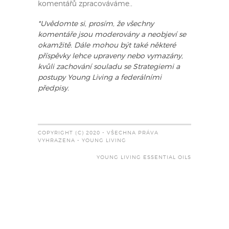
komentářů zpracováváme.
.
*Uvědomte si, prosím, že všechny
komentáře jsou moderovány a neobjeví se
okamžitě. Dále mohou být také některé
příspěvky lehce upraveny nebo vymazány,
kvůli zachování souladu se Strategiemi a
postupy Young Living a federálními
předpisy.
COPYRIGHT (C) 2020 - VŠECHNA PRÁVA
VYHRAZENA - YOUNG LIVING
YOUNG LIVING ESSENTIAL OILS