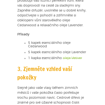
prostoupí vaši ložnici perfektní vůní, která
vás doprovodí na cestě za sladkými sny.
Zapněte difuzér, uvolněte se u dobré knihy,
odpočívejte v pohodlí a zdřímněte si
obklopeni vůní starověkého oleje
Cedarwood a relaxačního oleje Lavender.
Přísady
5 kapek esenciálního oleje
Cedarwood
5 kapek esenciálního oleje Lavender
1 kapka esenciálního
oleje Vetiver
3. Zjemněte vzhled vaší
pokožky
Stejně jako vaše vlasy během zimních
měsíců i vaše pokožka často potřebuje
trochu pozornosti navíc. Cedrové dřevo je
známé pro své úžasné schopnosti čistit