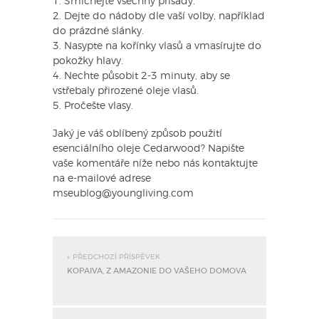
1. Smíchejte všechny přísady.
2. Dejte do nádoby dle vaší volby, například
do prázdné slánky.
3. Nasypte na kořínky vlasů a vmasírujte do
pokožky hlavy.
4. Nechte působit 2-3 minuty, aby se
vstřebaly přirozené oleje vlasů.
5. Pročešte vlasy.
Jaký je váš oblíbený způsob použití
esenciálního oleje Cedarwood? Napište
vaše komentáře níže nebo nás kontaktujte
na e-mailové adrese
mseublog@youngliving.com
« PŘEDCHOZÍ PŘÍSPĚVEK
KOPAIVA, Z AMAZONIE DO VAŠEHO DOMOVA