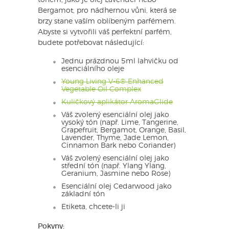
Bergamot, pro nádhernou vůni, která se
brzy stane vaším oblíbeným parfémem.
Abyste si vytvořili váš perfektní parfém,
budete potřebovat následující:
Jednu prázdnou 5ml lahvičku od
esenciálního oleje
Young Living V-6® Enhanced
Vegetable Oil Complex
Kuličkový aplikátor AromaGlide
Váš zvolený esenciální olej jako
vysoký tón (např. Lime, Tangerine,
Grapefruit, Bergamot, Orange, Basil,
Lavender, Thyme, Jade Lemon,
Cinnamon Bark nebo Coriander)
Váš zvolený esenciální olej jako
střední tón (např. Ylang Ylang,
Geranium, Jasmine nebo Rose)
Esenciální olej Cedarwood jako
základní tón
Etiketa, chcete-li ji
Pokyny: