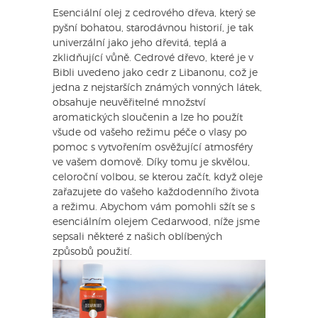
Esenciální olej z cedrového dřeva, který se
pyšní bohatou, starodávnou historií, je tak
univerzální jako jeho dřevitá, teplá a
zklidňující vůně. Cedrové dřevo, které je v
Bibli uvedeno jako cedr z Libanonu, což je
jedna z nejstarších známých vonných látek,
obsahuje neuvěřitelné množství
aromatických sloučenin a lze ho použít
všude od vašeho režimu péče o vlasy po
pomoc s vytvořením osvěžující atmosféry
ve vašem domově. Díky tomu je skvělou,
celoroční volbou, se kterou začít, když oleje
zařazujete do vašeho každodenního života
a režimu. Abychom vám pomohli sžít se s
esenciálním olejem Cedarwood, níže jsme
sepsali některé z našich oblíbených
způsobů použití.