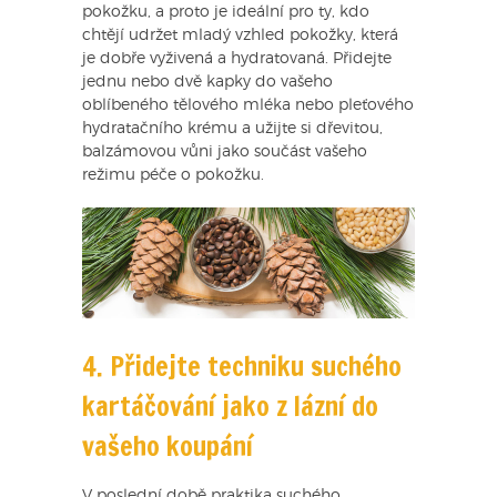
pokožku, a proto je ideální pro ty, kdo
chtějí udržet mladý vzhled pokožky, která
je dobře vyživená a hydratovaná. Přidejte
jednu nebo dvě kapky do vašeho
oblíbeného tělového mléka nebo pleťového
hydratačního krému a užijte si dřevitou,
balzámovou vůni jako součást vašeho
režimu péče o pokožku.
4. Přidejte techniku suchého
kartáčování jako z lázní do
vašeho koupání
V poslední době praktika suchého