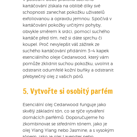
kartáčování získala na oblibě díky své
schopnosti zanechat pokožku uživatelů
exfoliovanou a opravdu jemnou. Spočívá v
kartáčování pokožky určitými pohyby,
obvykle směrem k srdci, pomocí suchého
kartáče před tím, než si dáte sprchu či
koupel. Proč nevylepšit váš zážitek ze
suchého kartáčování přidáním 3–4 kapek
esenciálního oleje Cedarwood, který vám
pomůže zklidnit suchou pokožku, uvolnit a
odstranit odumřelé kožní buňky a odstranit
přebytečný olej z vašich pórů.
5. Vytvořte si osobitý parfém
Esenciální olej Cedarwood funguje jako
skvělý základní tón, co se týče vytváření
domácích parfémů. Doporučujeme ho
zkombinovat se středním tónem, jako je
olej Ylang Ylang nebo Jasmine, a s vysokým
tónem, jako je olej Lavender nebo