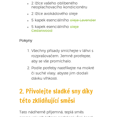
2 lžíce vašeho oblíbeného
neoplachovacího kondicionéru
2 lžíce avokádového oleje
5 kapek esenciálního
oleje Lavender
5 kapek esenciálního
oleje
Cedarwood
Pokyny
Všechny přísady smíchejte v láhvi s
rozprašovačem. Jemně protřepte,
aby se vše promíchalo.
Podle potřeby nastříkejte na mokré
či suché vlasy, abyste jim dodali
dávku vlhkosti.
2. Přivolejte sladké sny díky
této zklidňující směsi
Tato nádherně příjemná, teplá směs