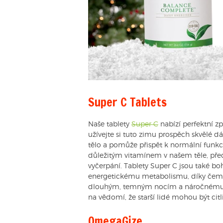
Super C Tablets
Naše tablety
Super C
nabízí perfektní z
užívejte si tuto zimu prospěch skvělé d
tělo a pomůže přispět k normální funkc
důležitým vitamínem v našem těle, před
vyčerpání. Tablety Super C jsou také b
energetickému metabolismu, díky čemuž
dlouhým, temným nocím a náročnému p
na vědomí, že starší lidé mohou být cit
OmegaGize