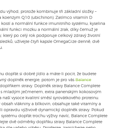
du výhod, protože kombinuje tři základní složky –
 a koenzym Q10 (ubichinon). Zatímco vitamín D
kostí a normální funkce imunitního systému, kyselina
ní funkci mozku a normální zrak, díky čemuž je
který po celý rok podporuje celkový zdravý životní
výsledků, užívejte čtyři kapsle OmegaGize denně, dvě
u.
 dopřát si dobré jídlo a máte-li pocit, že budete
ivný doplněk energie, potom je pro vás
Balance
doplňkem stravy. Doplněk stravy Balance Complete
ia s mladým ječmenem, extra panenským kokosovým
 naší vysoce kvalitní směsí syrovátkového proteinu.
obsah vlákniny a bílkovin, obsahuje také vitamíny a
užili opravdu výživově dynamický doplněk stravy. Pokud
ystému dopřát trochu výživy navíc, Balance Complete
řidejte dvě odměrky doplňku stravy Balance Complete