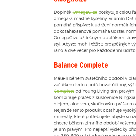
Doplněk
OmegaGize
poskytuje celou řa
omega-3 mastné kyseliny, vitamín D-3
pomáhá přispívat k udržení normálních 
dokosahexaenová pomáhá udržet normál
OmegaGize užitečným doplňkem stravy, 
styl. Abyste mohli těžit z prospěšných 
ráno a dvě večer pro každodenní údržb
Balance Complete
Máte-li během svátečního období v plánu
začátkem ledna potřebovat účinný, výž
Complete
od Young Living tím pravým 
kombinuje prášek z kustovnice NingX
olejem, aloe vera, skořicovým práškem a
Nejen že tento produkt obsahuje vysoký 
minerály, které potřebujete, abyste si 
chcete během zimního období vašemu s
je tím pravým! Pro nejlepší výsledky p