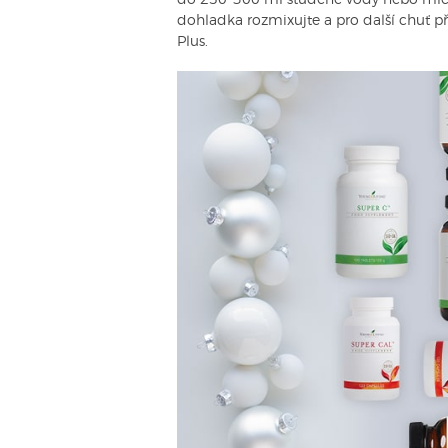
do 250–300 ml studené vody nebo mléka
dohladka rozmixujte a pro další chuť př
Plus.