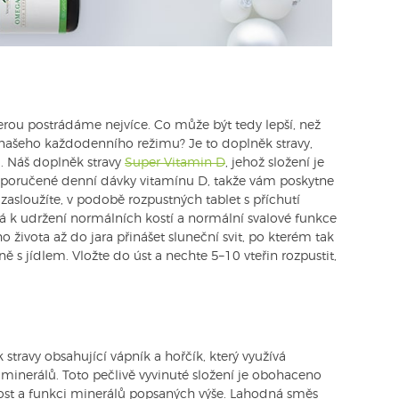
terou postrádáme nejvíce. Co může být tedy lepší, než
našeho každodenního režimu? Je to doplněk stravy,
“. Náš doplněk stravy
Super Vitamin D
, jehož složení je
poručené denní dávky vitamínu D, takže vám poskytne
zasloužíte, v podobě rozpustných tablet s příchutí
ívá k udržení normálních kostí a normální svalové funkce
ivota až do jara přinášet sluneční svit, po kterém tak
ně s jídlem. Vložte do úst a nechte 5–10 vteřin rozpustit,
stravy obsahující vápník a hořčík, který využívá
 minerálů. Toto pečlivě vyvinuté složení je obohaceno
nnost a funkci minerálů popsaných výše. Lahodná směs