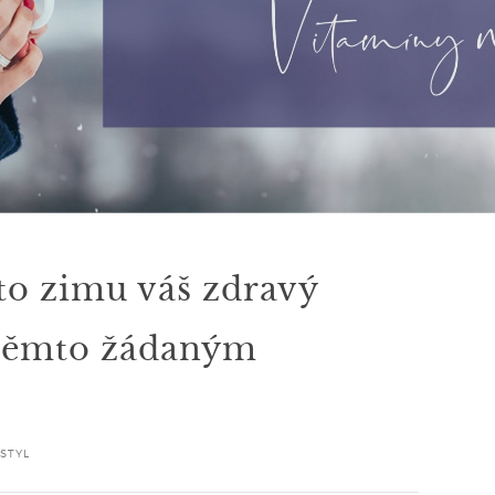
to zimu váš zdravý
y těmto žádaným
STYL