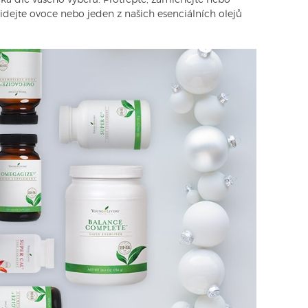
 dle vašeho výběru. Protřepte, zamíchejte nebo
idejte ovoce nebo jeden z našich esenciálních olejů