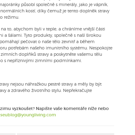
a majoránky působí společně s minerály, jako je vápník,
ní normálních kostí, díky čemuž je tento doplněk stravy
o režimu.
 to, abychom byli v teple, a chráníme vnější části
 a šálami. Tyto produkty, společně s naší širokou
 pomáhají pečovat o naše tělo zevnitř a během
poru potřebám našeho imunitního systému. Nespokojte
 zimních doplňků stravy a poskytněte vašemu tělu
dalo s nepříznivými zimními podmínkami.
ravy nejsou náhražkou pestré stravy a měly by být
vy a zdravého životního stylu. Nepřekračujte
o zimu vyzkoušet? Napište vaše komentáře níže nebo
seublog@youngliving.com