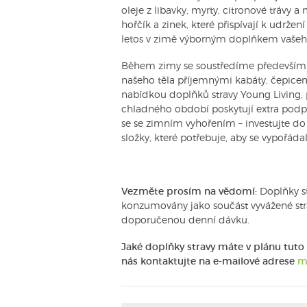
oleje z libavky, myrty, citronové trávy 
hořčík a zinek, které přispívají k udrže
letos v zimě výborným doplňkem vašeh
Během zimy se soustředíme především na
našeho těla příjemnými kabáty, čepicemi
nabídkou doplňků stravy Young Living,
chladného období poskytují extra pod
se se zimním vyhořením – investujte do
složky, které potřebuje, aby se vypořá
Vezměte prosím na vědomí:
Doplňky st
konzumovány jako součást vyvážené stra
doporučenou denní dávku.
Jaké doplňky stravy máte v plánu tut
nás kontaktujte na e-mailové adrese
m