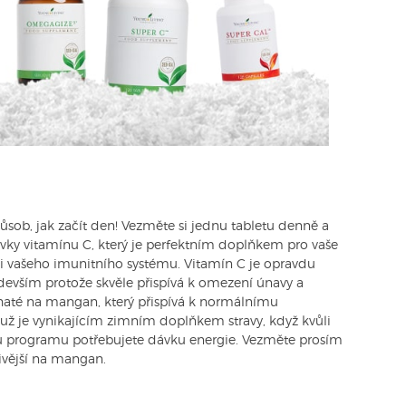
působ, jak začít den! Vezměte si jednu tabletu denně a
ávky vitamínu C, který je perfektním doplňkem pro vaše
i vašeho imunitního systému. Vitamín C je opravdu
evším protože skvěle přispívá k omezení únavy a
ohaté na mangan, který přispívá k normálnímu
 je vynikajícím zimním doplňkem stravy, když kvůli
rogramu potřebujete dávku energie. Vezměte prosím
livější na mangan.