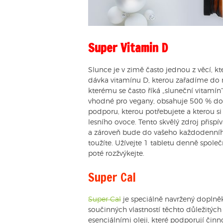
Super Vitamin D
Slunce je v zimě často jednou z věcí, k
dávka vitamínu D, kterou zařadíme do 
kterému se často říká „sluneční vitamín
vhodné pro vegany, obsahuje 500 % do
podporu, kterou potřebujete a kterou si 
lesního ovoce. Tento skvělý zdroj přisp
a zároveň bude do vašeho každodenního ž
toužíte. Užívejte 1 tabletu denně společ
poté rozžvýkejte.
Super Cal
Super Cal
je speciálně navržený doplněk 
součinných vlastností těchto důležitých
esenciálními oleji, které podporují či