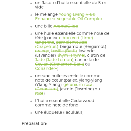
un flacon d’huile essentielle de 5 ml
vide
le mélange
Young Living V-6®
Enhanced Vegetable Oil Complex
une bille
AromaGlide
une huile essentielle comme note de
tête (par ex.
citron vert (Lime)
,
tangerine
,
pamplemousse
(Grapefruit)
, bergamote (Bergamot),
orange
,
basilic (Basil)
, lavande
(Lavender),
thym (Thyme)
, citron de
Jade (Jade Lemon)
, cannelle de
Ceylan (Cinnamon Bark)
ou
Coriander+
)
uneune huile essentielle comme
note de cœur (par ex. ylang-ylang
(Ylang Ylang),
géranium rosat
(Geranium)
, jasmin (Jasmine) ou
rose
)
L’huile essentielle Cedarwood
comme note de fond
une étiquette (facultatif)
Préparation: