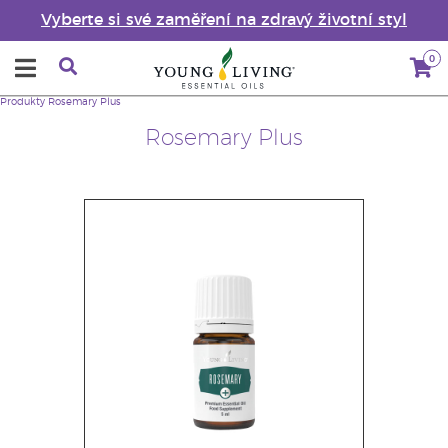
Vyberte si své zaměření na zdravý životní styl
0
Produkty
Rosemary Plus
Rosemary Plus