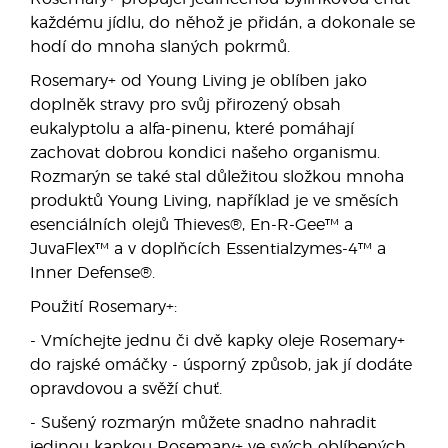
každému jídlu, do něhož je přidán, a dokonale se
hodí do mnoha slaných pokrmů.
Rosemary+ od Young Living je oblíben jako
doplněk stravy pro svůj přirozený obsah
eukalyptolu a alfa-pinenu, které pomáhají
zachovat dobrou kondici našeho organismu.
Rozmarýn se také stal důležitou složkou mnoha
produktů Young Living, například je ve směsích
esenciálních olejů Thieves®, En-R-Gee™ a
JuvaFlex™ a v doplňcích Essentialzymes-4™ a
Inner Defense®.
Použití Rosemary+:
- Vmíchejte jednu či dvě kapky oleje Rosemary+
do rajské omáčky - úsporný způsob, jak jí dodáte
opravdovou a svěží chuť.
- Sušený rozmarýn můžete snadno nahradit
jedinou kapkou Rosemary+ ve svých oblíbených