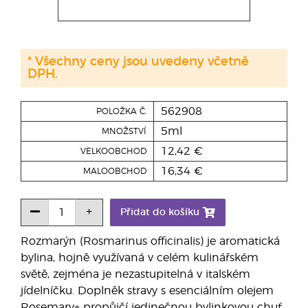
* Všechny ceny jsou uvedeny včetně
DPH.
562908
POLOŽKA Č.
5ml
MNOŽSTVÍ
12,42 €
VELKOOBCHOD
16,34 €
MALOOBCHOD
Přidat do košíku
Rozmarýn (Rosmarinus officinalis) je aromatická
bylina, hojně využívaná v celém kulinářském
světě, zejména je nezastupitelná v italském
jídelníčku. Doplněk stravy s esenciálním olejem
Rosemary+ propůjčí jedinečnou bylinkovou chuť