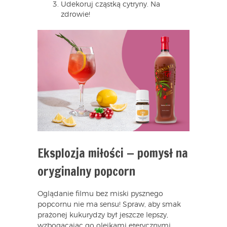
Udekoruj cząstką cytryny. Na
zdrowie!
Eksplozja miłości — pomysł na
oryginalny popcorn
Oglądanie filmu bez miski pysznego
popcornu nie ma sensu! Spraw, aby smak
prażonej kukurydzy był jeszcze lepszy,
wzbogacając go olejkami eterycznymi.