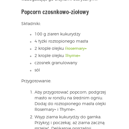
Popcorn czosnkowo-ziołowy
Składniki:
100 g ziaren kukurydzy
4 łyżki roztopionego masła
2 krople olejku
Rosemary+
2 krople olejku
Thyme+
czosnek granulowany
sól
Przygotowanie:
Aby przygotować popcorn, podgrzej
masło w rondlu na średnim ogniu.
Dodaj do roztopionego masła olejki
Rosemary+ i Thyme+.
Wsyp ziarna kukurydzy do garnka.
Przykryj i poczekaj, aż ziarna zaczną
strzelać. Delikatnie potrząśnij