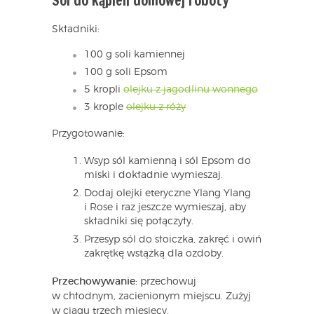
Sól do kąpieli domowej roboty
Składniki:
100 g soli kamiennej
100 g soli Epsom
5 kropli
olejku z jagodlinu wonnego
3 krople
olejku z róży
Przygotowanie:
Wsyp sól kamienną i sól Epsom do
miski i dokładnie wymieszaj.
Dodaj olejki eteryczne Ylang Ylang
i Rose i raz jeszcze wymieszaj, aby
składniki się połączyły.
Przesyp sól do słoiczka, zakręć i owiń
zakrętkę wstążką dla ozdoby.
Przechowywanie:
przechowuj
w chłodnym, zacienionym miejscu. Zużyj
w ciągu trzech miesięcy.