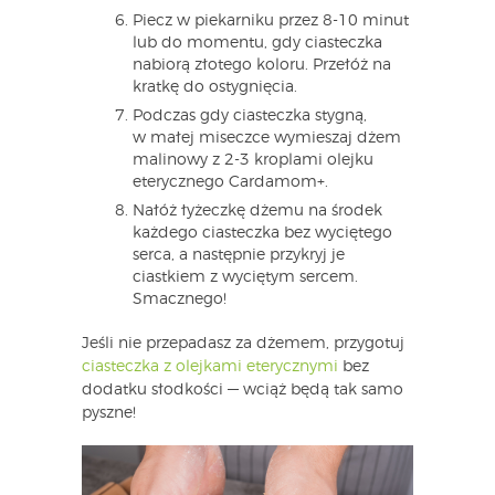
Piecz w piekarniku przez 8-10 minut
lub do momentu, gdy ciasteczka
nabiorą złotego koloru. Przełóż na
kratkę do ostygnięcia.
Podczas gdy ciasteczka stygną,
w małej miseczce wymieszaj dżem
malinowy z 2-3 kroplami olejku
eterycznego Cardamom+.
Nałóż łyżeczkę dżemu na środek
każdego ciasteczka bez wyciętego
serca, a następnie przykryj je
ciastkiem z wyciętym sercem.
Smacznego!
Jeśli nie przepadasz za dżemem, przygotuj
ciasteczka z olejkami eterycznymi
bez
dodatku słodkości — wciąż będą tak samo
pyszne!