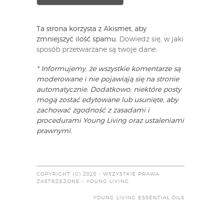
Ta strona korzysta z Akismet, aby
zmniejszyć ilość spamu.
Dowiedz się, w jaki
sposób przetwarzane są twoje dane
.
* Informujemy, że wszystkie komentarze są
moderowane i nie pojawiają się na stronie
automatycznie. Dodatkowo, niektóre posty
mogą zostać edytowane lub usunięte, aby
zachować zgodność z zasadami i
procedurami Young Living oraz ustaleniami
prawnymi.
COPYRIGHT (C) 2020 - WSZYSTKIE PRAWA
ZASTRZEŻONE - YOUNG LIVING
YOUNG LIVING ESSENTIAL OILS