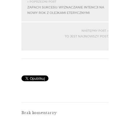
« POPRZEDNI POST
ZAPACH SUKCESU: WYZNACZANIE INTENCJI NA
NOWY ROK Z OLEJKAMI ETERYCZNYMI
NASTĘPNY POST »
TO JEST NAJNOWSZY POST.
Brak komentarzy