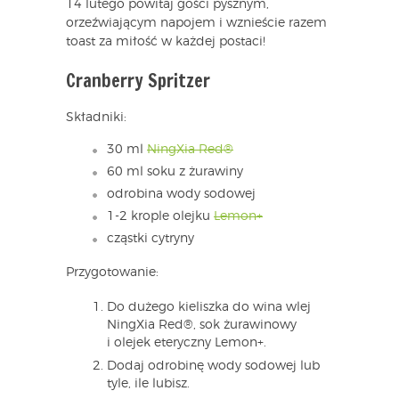
14 lutego powitaj gości pysznym,
orzeźwiającym napojem i wznieście razem
toast za miłość w każdej postaci!
Cranberry Spritzer
Składniki:
30 ml
NingXia Red®
60 ml soku z żurawiny
odrobina wody sodowej
1-2 krople olejku
Lemon+
cząstki cytryny
Przygotowanie:
Do dużego kieliszka do wina wlej
NingXia Red®, sok żurawinowy
i olejek eteryczny Lemon+.
Dodaj odrobinę wody sodowej lub
tyle, ile lubisz.