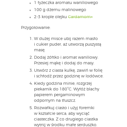
1 łyżeczka aromatu waniliowego
100 g dżemu malinowego
2-3 krople olejku
Cardamom+
Przygotowanie:
W dużej misce ubij razem masło
i cukier puder, aż utworzą puszystą
masę.
Dodaj żółtko i aromat waniliowy.
Przesiej mąkę i dodaj do masy.
Utwórz z ciasta kulkę, zawiń w folię
i schłodź przez godzinę w lodówce.
Kiedy godzina minie, rozgrzej
piekarnik do 180°C. Wyłóż blachy
papierem pergaminowym
odpornym na tłuszcz.
Rozwałkuj ciasto i użyj foremki
w kształcie serca, aby wyciąć
ciasteczka. Z co drugiego ciastka
wytnij w środku małe serduszko.