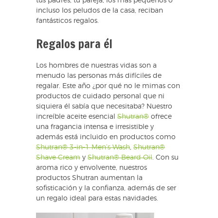
tus padres, tu pareja, los más pequeños o
incluso los peludos de la casa, reciban
fantásticos regalos.
Regalos para él
Los hombres de nuestras vidas son a
menudo las personas más difíciles de
regalar. Este año ¿por qué no le mimas con
productos de cuidado personal que ni
siquiera él sabía que necesitaba? Nuestro
increíble aceite esencial
Shutran®
ofrece
una fragancia intensa e irresistible y
además está incluido en productos como
Shutran® 3-in-1 Men’s Wash
,
Shutran®
Shave Cream
y
Shutran® Beard Oil
. Con su
aroma rico y envolvente, nuestros
productos Shutran aumentan la
sofisticación y la confianza, además de ser
un regalo ideal para estas navidades.