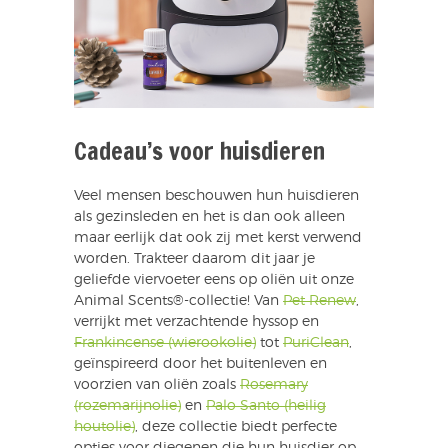
Cadeau’s voor huisdieren
Veel mensen beschouwen hun huisdieren
als gezinsleden en het is dan ook alleen
maar eerlijk dat ook zij met kerst verwend
worden. Trakteer daarom dit jaar je
geliefde viervoeter eens op oliën uit onze
Animal Scents®-collectie! Van
Pet Renew
,
verrijkt met verzachtende hyssop en
Frankincense (wierookolie)
tot
PuriClean
,
geïnspireerd door het buitenleven en
voorzien van oliën zoals
Rosemary
(rozemarijnolie)
en
Palo Santo (heilig
houtolie)
, deze collectie biedt perfecte