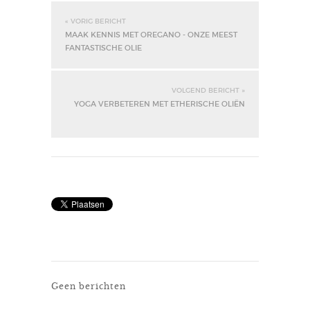
« VORIG BERICHT
MAAK KENNIS MET OREGANO - ONZE MEEST
FANTASTISCHE OLIE
VOLGEND BERICHT »
YOGA VERBETEREN MET ETHERISCHE OLIËN
Geen berichten