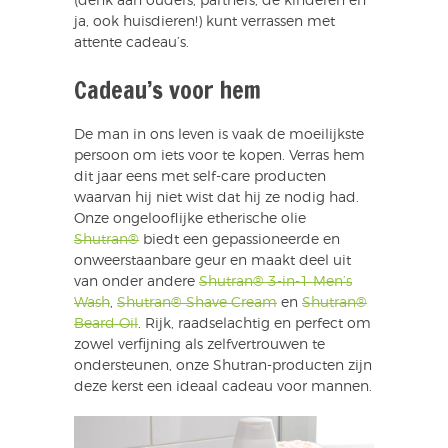
(denk aan ouders, partners, de kinderen en
ja, ook huisdieren!) kunt verrassen met
attente cadeau’s.
Cadeau’s voor hem
De man in ons leven is vaak de moeilijkste
persoon om iets voor te kopen. Verras hem
dit jaar eens met self-care producten
waarvan hij niet wist dat hij ze nodig had.
Onze ongelooflijke etherische olie
Shutran®
biedt een gepassioneerde en
onweerstaanbare geur en maakt deel uit
van onder andere
Shutran® 3-in-1 Men’s
Wash
,
Shutran® Shave Cream
en
Shutran®
Beard Oil
. Rijk, raadselachtig en perfect om
zowel verfijning als zelfvertrouwen te
ondersteunen, onze Shutran-producten zijn
deze kerst een ideaal cadeau voor mannen.