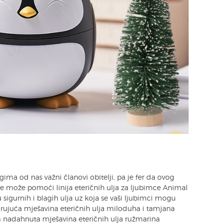
ima od nas važni članovi obitelji, pa je fer da ovog
me može pomoći linija eteričnih ulja za ljubimce Animal
 sigurnih i blagih ulja uz koja se vaši ljubimci mogu
irujuća mješavina eteričnih ulja miloduha i tamjana
m nadahnuta mješavina eteričnih ulja ružmarina