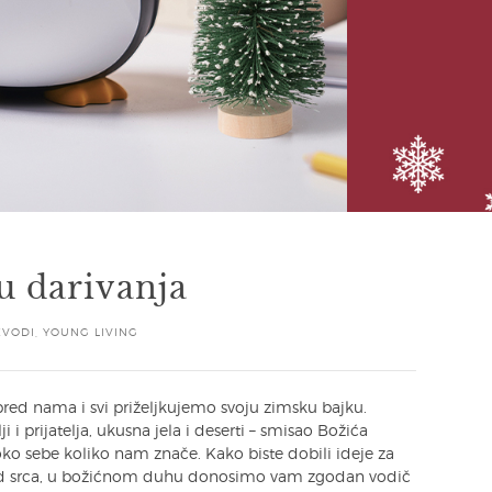
u darivanja
ZVODI
,
YOUNG LIVING
ed nama i svi priželjkujemo svoju zimsku bajku.
i i prijatelja, ukusna jela i deserti – smisao Božića
a oko sebe koliko nam znače. Kako biste dobili ideje za
 od srca, u božićnom duhu donosimo vam zgodan vodič