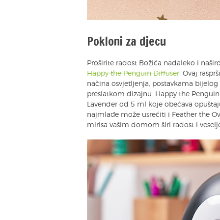
Pokloni za djecu
Proširite radost Božića nadaleko i našir
Happy the Penguin Diffuser
! Ovaj raspr
načina osvjetljenja, postavkama bijelo
preslatkom dizajnu. Happy the Penguin 
Lavender od 5 ml koje obećava opuštajuć
najmlađe može usrećiti i Feather the Owl
mirisa vašim domom širi radost i veselje 