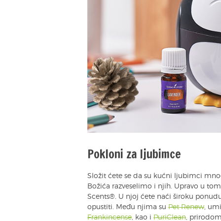
Pokloni za ljubimce
Složit ćete se da su kućni ljubimci mnog
Božića razveselimo i njih. Upravo u to
Scents®. U njoj ćete naći široku ponudu
opustiti. Među njima su
Pet Renew
, um
Frankincense
, kao i
PuriClean
, prirodo