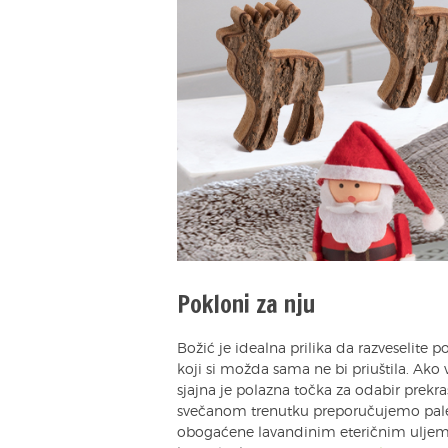
Pokloni za nju
Božić je idealna prilika da razveselit
koji si možda sama ne bi priuštila. Ako 
sjajna je polazna točka za odabir prekr
svečanom trenutku preporučujemo pale
obogaćene lavandinim eteričnim ulje