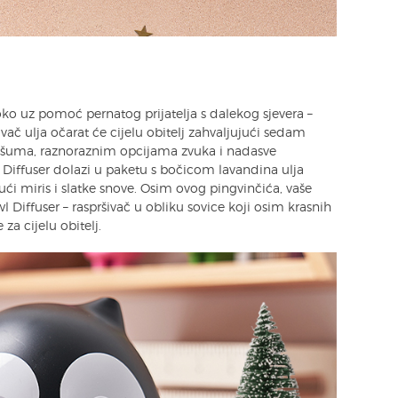
oko uz pomoć pernatog prijatelja s dalekog sjevera –
šivač ulja očarat će cijelu obitelj zahvaljujući sedam
g šuma, raznoraznim opcijama zvuka i nadasve
Diffuser dolazi u paketu s bočicom lavandina ulja
i miris i slatke snove. Osim ovog pingvinčića, vaše
 Diffuser – raspršivač u obliku sovice koji osim krasnih
za cijelu obitelj.