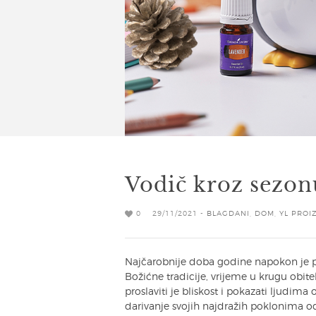
Vodič kroz sezon
0
29/11/2021 -
BLAGDANI
,
DOM
,
YL PROI
Najčarobnije doba godine napokon je pr
Božićne tradicije, vrijeme u krugu obitelj
proslaviti je bliskost i pokazati ljudim
darivanje svojih najdražih poklonima