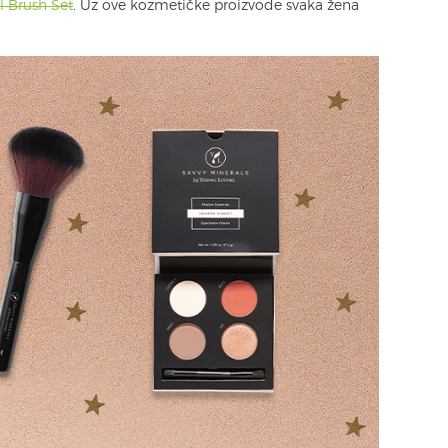
l Brush Set
. Uz ove kozmetičke proizvode svaka žena