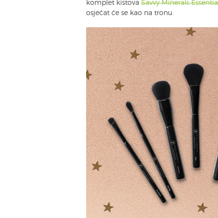
komplet kistova
Savvy Minerals Essentia
osjećat će se kao na tronu.