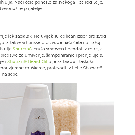
h ulja. Naći ćete ponešto za svakoga – za roditelje,
tveronožne prijatelje!
je lak zadatak. No uvijek su odličan izbor proizvodi
, a takve vrhunske proizvode naći ćete i u našoj
ih ulja
Shutran®
pruža strastven i neodoljiv miris, a
sredstvo za umivanje, šamponiranje i pranje tijela,
je i
Shutran® Beard Oil
ulje za bradu. Raskošni,
 samouvjerene muškarce, proizvodi iz linije Shutran®
 na sebe.