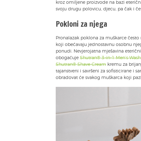
kroz omiljene proizvode na bazi eterični
svoju drugu polovicu, djecu, pa čak i če
Pokloni za njega
Pronalazak poklona za muškarce često ni
koji obećavaju jednostavnu osobnu njegu
ponudi. Nevjerojatna mješavina eteričn
obogaćuje
Shutran® 3-in-1 Men’s Wash
Shutran® Shave Cream
kremu za brijan
tajanstveni i savršeni za sofisticirane i
obradovat će svakog muškarca koji pazi