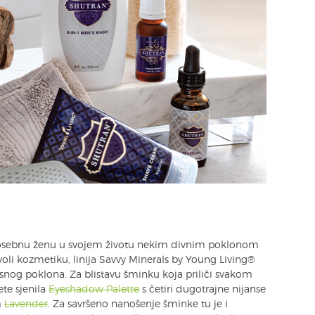
e posebnu ženu u svojem životu nekim divnim poklonom
voli kozmetiku, linija Savvy Minerals by Young Living®
asnog poklona. Za blistavu šminku koja priliči svakom
te sjenila
Eyeshadow Palette
s četiri dugotrajne nijanse
m
Lavender
. Za savršeno nanošenje šminke tu je i