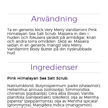
Användning
Ta en generös klick Very Merry Vanillamint Pink
Himalayan Sea Salt Scrub. Massera in den i
huden och fokusera särskilt på armbågar, knän
och andra torra områden. Skölj av. Massera
sedan in en generös mängd Very Merry
Vanillamint Body Butter på din nyskrubbade
hud.
Ingredienser
Pink Himalayan Sea Salt Scrub:
Natriumklorid, Butyrospermum parkii (sheasmör),
Helianthus annuus (solrosolja), Simmondsia
chinensis (jojobaolja), Cera alba (bivax), Vanilla
planifolia (vaniljextrakt), tokoferol, olja av Mentha
piperita* (pepparmynta), olja av Mentha spicata*
(grönmynta), Mangifera indica (mangosmör),