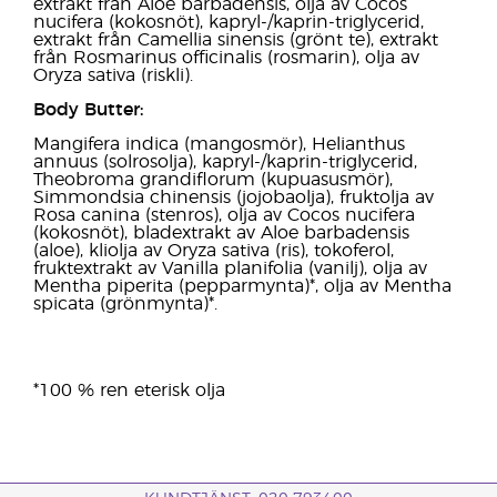
extrakt från Aloe barbadensis, olja av Cocos
nucifera (kokosnöt), kapryl-/kaprin-triglycerid,
extrakt från Camellia sinensis (grönt te), extrakt
från Rosmarinus officinalis (rosmarin), olja av
Oryza sativa (riskli).
Body Butter:
Mangifera indica (mangosmör), Helianthus
annuus (solrosolja), kapryl-/kaprin-triglycerid,
Theobroma grandiflorum (kupuasusmör),
Simmondsia chinensis (jojobaolja), fruktolja av
Rosa canina (stenros), olja av Cocos nucifera
(kokosnöt), bladextrakt av Aloe barbadensis
(aloe), kliolja av Oryza sativa (ris), tokoferol,
fruktextrakt av Vanilla planifolia (vanilj), olja av
Mentha piperita (pepparmynta)*, olja av Mentha
spicata (grönmynta)*.
*100 % ren eterisk olja