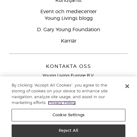
Kundtjänst
Event och mediecenter
Young Livings blogg
D. Gary Young Foundation
Karriär
KONTAKTA OSS
Young Living Europe B.V.
Peizerweg 97
By clicking “Accept All Cookies”, you agree to the
9727 AJ Groningen
storing of cookies on your device to enhance site
Nederländerna
navigation, analyze site usage, and assist in our
marketing efforts.
Privacy Policy
Kundtjänst – Avgiftsfritt lokalsamtal (ej från
mobiltelefon):
020 793400
Cookie Settings
Upphovsrätt © 2021 Young Living Essential Oils. Med ensamrätt. |
Reject All
Sekretess