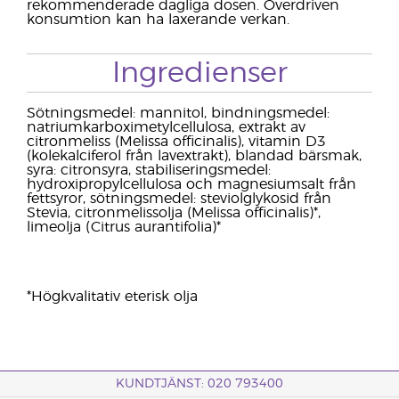
rekommenderade dagliga dosen. Överdriven
konsumtion kan ha laxerande verkan.
Ingredienser
Sötningsmedel: mannitol, bindningsmedel:
natriumkarboximetylcellulosa, extrakt av
citronmeliss (Melissa officinalis), vitamin D3
(kolekalciferol från lavextrakt), blandad bärsmak,
syra: citronsyra, stabiliseringsmedel:
hydroxipropylcellulosa och magnesiumsalt från
fettsyror, sötningsmedel: steviolglykosid från
Stevia, citronmelissolja (Melissa officinalis)*,
limeolja (Citrus aurantifolia)*
*Högkvalitativ eterisk olja
KUNDTJÄNST: 020 793400