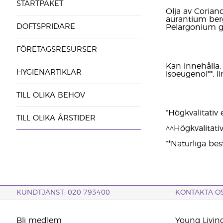
STARTPAKET
Olja av Corian
aurantium berg
DOFTSPRIDARE
Pelargonium gr
FÖRETAGSRESURSER
Kan innehålla: b
HYGIENARTIKLAR
isoeugenol**, li
TILL OLIKA BEHOV
*Högkvalitativ e
TILL OLIKA ÅRSTIDER
^^Högkvalitativ
**Naturliga bes
KUNDTJÄNST: 020 793400
KONTAKTA O
Bli medlem
Young Livin