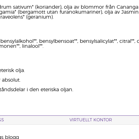
drum sativum* (koriander), olja av blommor från Cananga od
amia* (bergamott utan furanokumariner), olja av Jasminu
aveolens* (geranium).
ensylalkohol**, bensylbensoat**, bensylsalicylat**, citral**, ci
monen**, linalool**.
terisk olja.
 absolut.
tåndsdelar i den eteriska oljan.
SS
VIRTUELLT KONTOR
gs blogg