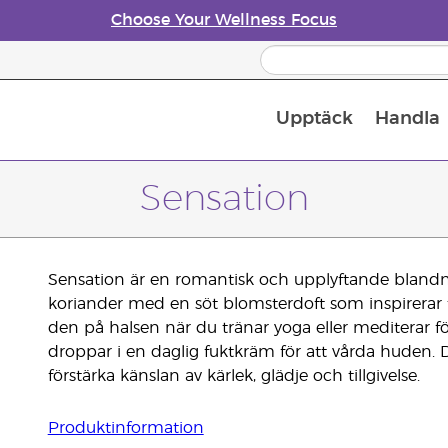
Choose Your Wellness Focus
Upptäck
Handla
Doftspridare till eteriska oljor
Sensation
Sensation är en romantisk och upplyftande blandn
koriander med en söt blomsterdoft som inspirerar ti
den på halsen när du tränar yoga eller mediterar för
droppar i en daglig fuktkräm för att vårda huden.
förstärka känslan av kärlek, glädje och tillgivelse.
Produktinformation