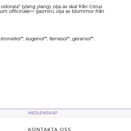
orata* (ylang ylang), olja av skal från Citrus
m officinale^^ (jasmin), olja av blommor från
tronellol**, eugenol**, farnesol**, geraniol**,
MEDLEMSKAP
KONTAKTA OSS