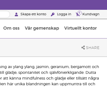
0
Skapa ett konto
Logga in
Kundvagn
Om oss
Vår gemenskap
Virtuellt kontor
Retreats för globalt erkännande
Lär dig allt om näringsämnen
Young Livings guide till kosttillskott
Så använder man eteriska oljor
Retreats för globalt erkännande
25 BRAND PARTNER-FÖRMÅNER
SHARE
ing av ylang ylang, jasmin, geranium, bergamott och
ll glädje, spontanitet och självförverkligande. Dutta
 att känna mindfulness och glädje eller tillsätt några
 Den här unika blandningen kan uppmuntra till och