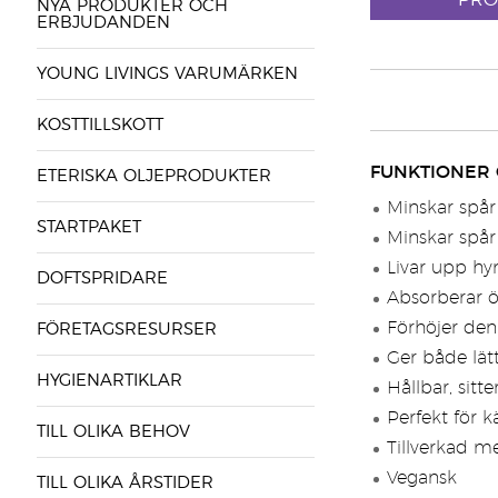
PRO
NYA PRODUKTER OCH
ERBJUDANDEN
YOUNG LIVINGS VARUMÄRKEN
KOSTTILLSKOTT
FUNKTIONER
ETERISKA OLJEPRODUKTER
Minskar spår
STARTPAKET
Minskar spår
Livar upp hy
DOFTSPRIDARE
Absorberar ö
Förhöjer den
FÖRETAGSRESURSER
Ger både lätt
HYGIENARTIKLAR
Hållbar, sitt
Perfekt för k
TILL OLIKA BEHOV
Tillverkad m
Vegansk
TILL OLIKA ÅRSTIDER