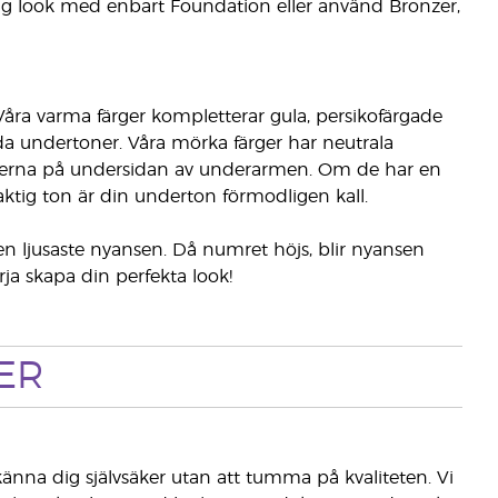
lig look med enbart Foundation eller använd Bronzer,
ra varma färger kompletterar gula, persikofärgade
röda undertoner. Våra mörka färger har neutrala
venerna på undersidan av underarmen. Om de har en
aktig ton är din underton förmodligen kall.
en ljusaste nyansen. Då numret höjs, blir nyansen
a skapa din perfekta look!
ER
nna dig självsäker utan att tumma på kvaliteten. Vi