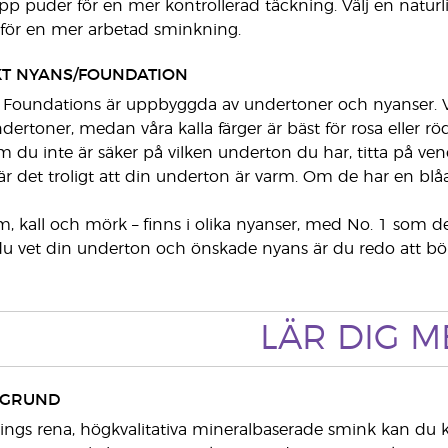
pp puder för en mer kontrollerad täckning. Välj en natur
 för en mer arbetad sminkning.
KT NYANS/FOUNDATION
 Foundations är uppbyggda av undertoner och nyanser. Vå
ndertoner, medan våra kalla färger är bäst för rosa eller 
 du inte är säker på vilken underton du har, titta på 
är det troligt att din underton är varm. Om de har en blå
rm, kall och mörk – finns i olika nyanser, med No. 1 som d
u vet din underton och önskade nyans är du redo att börj
LÄR DIG M
KGRUND
ngs rena, högkvalitativa mineralbaserade smink kan du kä