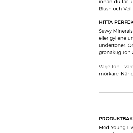
innan du tar u
Blush och Veil
HITTA PERFE
Savvy Minerals
eller gyllene u
undertoner. Om
grönaktig ton 
Varje ton – va
mörkare. När d
PRODUKTBA
Med Young Livi