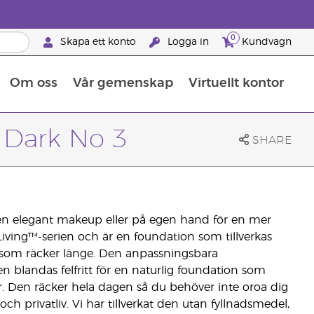
0
Skapa ett konto
Logga in
Kundvagn
Om oss
Vår gemenskap
Virtuellt kontor
Retreats för globalt erkännande
Lär dig allt om näringsämnen
Young Livings guide till kosttillskott
Så använder man eteriska oljor
Retreats för globalt erkännande
25 BRAND PARTNER-FÖRMÅNER
 Dark No 3
SHARE
en elegant makeup eller på egen hand för en mer
Living™-serien och är en foundation som tillverkas
 som räcker länge. Den anpassningsbara
 blandas felfritt för en naturlig foundation som
 Den räcker hela dagen så du behöver inte oroa dig
h privatliv. Vi har tillverkat den utan fyllnadsmedel,