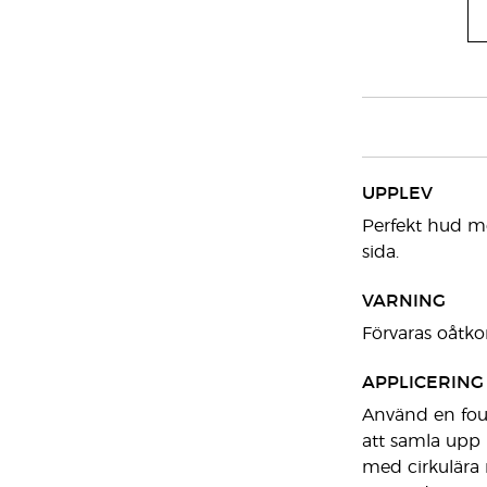
UPPLEV
Perfekt hud me
sida.
VARNING
Förvaras oåtkom
APPLICERING
Använd en foun
att samla upp 
med cirkulära 