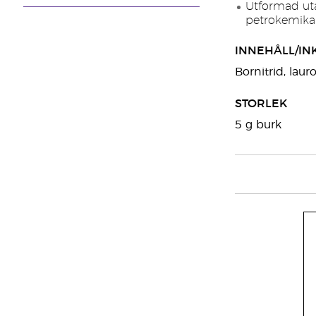
Utformad utan
petrokemikali
INNEHÅLL/IN
Bornitrid, laur
STORLEK
5 g burk