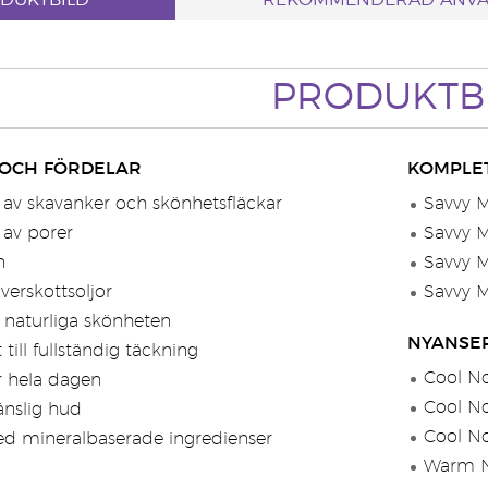
DUKTBILD
REKOMMENDERAD ANV
PRODUKTB
 OCH FÖRDELAR
KOMPLE
 av skavanker och skönhetsfläckar
Savvy M
 av porer
Savvy M
n
Savvy M
verskottsoljor
Savvy M
 naturliga skönheten
NYANSE
 till fullständig täckning
Cool No
er hela dagen
Cool No
änslig hud
Cool No
ed mineralbaserade ingredienser
Warm N