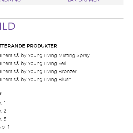
ÄNDNING
LÄR DIG MER
ILD
TTERANDE PRODUKTER
inerals® by Young Living Misting Spray
inerals® by Young Living Veil
inerals® by Young Living Bronzer
inerals® by Young Living Blush
R
. 1
. 2
. 3
o. 1