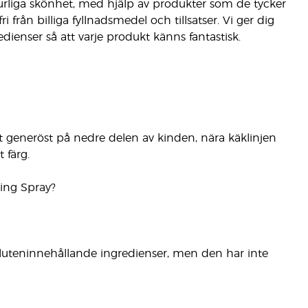
turliga skönhet, med hjälp av produkter som de tycker
 från billiga fyllnadsmedel och tillsatser. Vi ger dig
edienser så att varje produkt känns fantastisk.
et generöst på nedre delen av kinden, nära käklinjen
 färg.
ting Spray?
luteninnehållande ingredienser, men den har inte