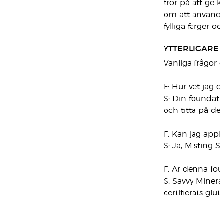
tror på att ge
om att använda.
fylliga färger 
YTTERLIGARE
Vanliga frågor
F: Hur vet jag
S: Din foundat
och titta på de
F: Kan jag app
S: Ja, Misting
F: Är denna fo
S: Savvy Miner
certifierats glut