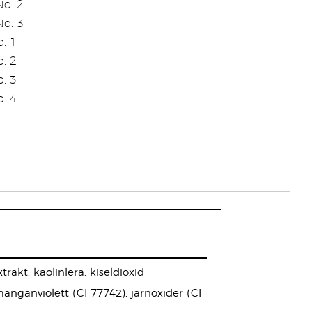
o. 2
o. 3
. 1
. 2
. 3
. 4
rakt, kaolinlera, kiseldioxid
manganviolett (CI 77742), järnoxider (CI