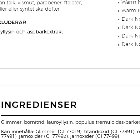
Warm N
 talk, vismut, parabener, ftalater,
er eller syntetiska dofter
Warm N
Dark No
KLUDERAR
Dark No
oyllysin och aspbarkextrakt
Dark No
Dark No
INGREDIENSER
Glimmer, bornitrid, lauroyllysin, populus tremuloides-barkext
Kan innehålla: Glimmer (CI 77019), titandioxid (CI 77891), 
77491), järnoxider (CI 77492), järnoxider (CI 77499)