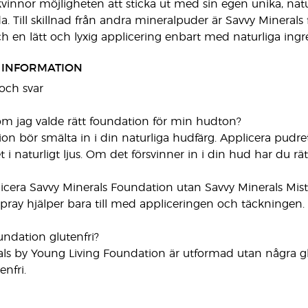
 kvinnor möjligheten att sticka ut med sin egen unika, na
 Till skillnad från andra mineralpuder är Savvy Minerals fri
och en lätt och lyxig applicering enbart med naturliga ingr
 INFORMATION
 och svar
 om jag valde rätt foundation för min hudton?
ion bör smälta in i din naturliga hudfärg. Applicera pudr
t i naturligt ljus. Om det försvinner in i din hud har du rätt
licera Savvy Minerals Foundation utan Savvy Minerals Mis
 Spray hjälper bara till med appliceringen och täckningen.
undation glutenfri?
als by Young Living Foundation är utformad utan några g
enfri.