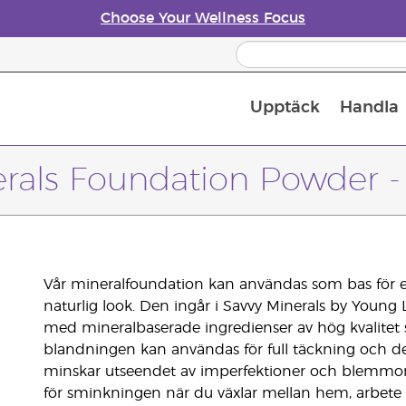
Choose Your Wellness Focus
Upptäck
Handla
Doftspridare till eteriska oljor
erals Foundation Powder -
Vår mineralfoundation kan användas som bas för 
naturlig look. Den ingår i Savvy Minerals by Young 
med mineralbaserade ingredienser av hög kvalitet
blandningen kan användas för full täckning och den
minskar utseendet av imperfektioner och blemmor.
för sminkningen när du växlar mellan hem, arbete oc