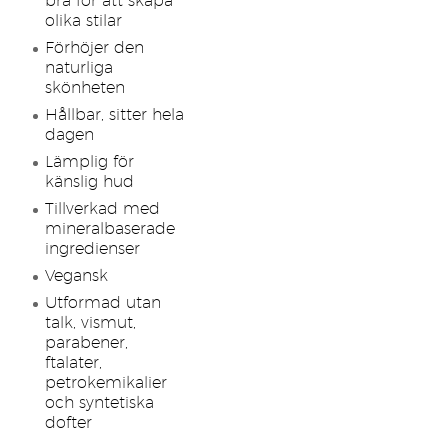
bra för att skapa
olika stilar
Förhöjer den
naturliga
skönheten
Hållbar, sitter hela
dagen
Lämplig för
känslig hud
Tillverkad med
mineralbaserade
ingredienser
Vegansk
Utformad utan
talk, vismut,
parabener,
ftalater,
petrokemikalier
och syntetiska
dofter