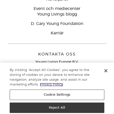
Event och mediecenter
Young Livings blogg
D. Gary Young Foundation
Karriär
KONTAKTA OSS
Young Living Europe B.V.
Peizerweg 97
By clicking “Accept All Cookies”, you agree to the
9727 AJ Groningen
storing of cookies on your device to enhance site
Nederländerna
navigation, analyze site usage, and assist in our
marketing efforts.
Privacy Policy
Kundtjänst – Avgiftsfritt lokalsamtal (ej från
mobiltelefon):
020 793400
Cookie Settings
Upphovsrätt © 2021 Young Living Essential Oils. Med ensamrätt. |
Reject All
Sekretess