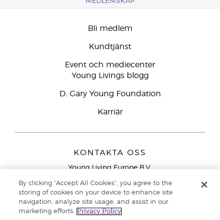
MEDLEMSKAP
Bli medlem
Kundtjänst
Event och mediecenter
Young Livings blogg
D. Gary Young Foundation
Karriär
KONTAKTA OSS
Young Living Europe B.V.
Peizerweg 97
By clicking “Accept All Cookies”, you agree to the
9727 AJ Groningen
storing of cookies on your device to enhance site
Nederländerna
navigation, analyze site usage, and assist in our
marketing efforts.
Privacy Policy
Kundtjänst – Avgiftsfritt lokalsamtal (ej från