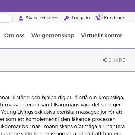
0
Skapa ett konto
Logga in
Kundvagn
Om oss
Vår gemenskap
Virtuellt kontor
Retreats för globalt erkännande
Lär dig allt om näringsämnen
Young Livings guide till kosttillskott
Så använder man eteriska oljor
Retreats för globalt erkännande
25 BRAND PARTNER-FÖRMÅNER
SHARE
pnat tillstånd och hjälpa dig att återfå din kroppsliga,
r och massageterapi kan tillsammans vara det som ger
d Young Livings exklusiva eteriska massageoljor för att
ller som ett komplement i den läkande processen
kdomar bottnar i människans oförmåga att hantera
ramrusande värld kan massage vara ett sätt att hantera