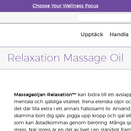
Choose Your Wellness Focus
Upptäck
Handla
Doftspridare till eteriska oljor
Relaxation Massage Oil
Massageoljan Relaxation™
kan bidra till ett avslap
mentala och själsliga vitalitet. Rena eteriska oljo
det där lilla extra i ett annars hälsosamt liv. Använ
skämma bort dig själv, pigga upp kropp och själ e
som kan åstadkommas genom beröring. Många sju
stress. När stress är en del av livet i en ständigt f