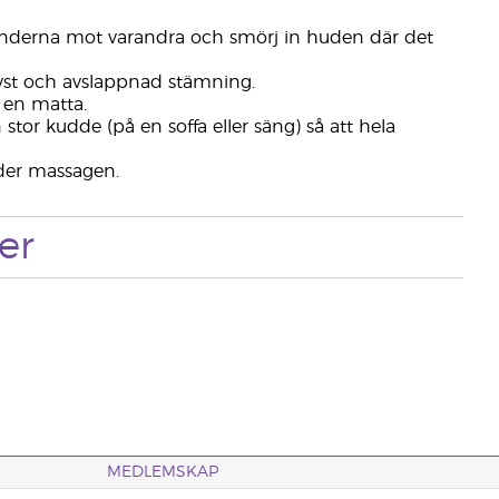
händerna mot varandra och smörj in huden där det
yst och avslappnad stämning.
 en matta.
tor kudde (på en soffa eller säng) så att hela
der massagen.
er
MEDLEMSKAP