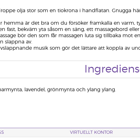
droppe olja stor som en tiokrona i handflatan. Gnugga 
 hemma är det bra om du försöker framkalla en varm, t
n fast, bekväm yta såsom en säng, ett massagebord eller
assage bör den som får massagen luta sig tillbaka mot en s
n slappna av.
avslappnande musik som gör det lättare att koppla av un
Ingrediens
armynta, lavendel, grönmynta och ylang ylang.
SS
VIRTUELLT KONTOR