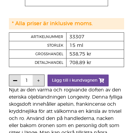
* Alla priser är inklusive moms.
33307
ARTIKELNUMMER
15 ml
STORLEK
538,75 kr
GROSSHANDEL
708,89 kr
DETALJHANDEL
Lägg till i kundvagnen
Njut av den varma och rogivande doften av den
eteriska oljeblandningen Longevity. Denna fylliga
skogsdoft innehåller apelsin, frankincense och
kryddnejlika för att välkomna en känsla av trivsel
och ro. Använd den på handlederna, nacken
eller bakom öronen som en personlig doft som
sitter i länge. Man kan också tillsätta några