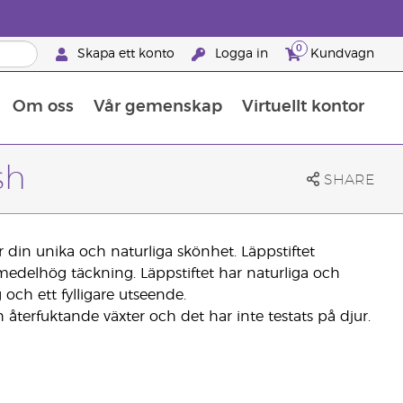
0
Skapa ett konto
Logga in
Kundvagn
Om oss
Vår gemenskap
Virtuellt kontor
Retreats för globalt erkännande
Lär dig allt om näringsämnen
Young Livings guide till kosttillskott
Så använder man eteriska oljor
Retreats för globalt erkännande
25 BRAND PARTNER-FÖRMÅNER
sh
SHARE
 din unika och naturliga skönhet. Läppstiftet
medelhög täckning. Läppstiftet har naturliga och
och ett fylligare utseende.
ch återfuktande växter och det har inte testats på djur.