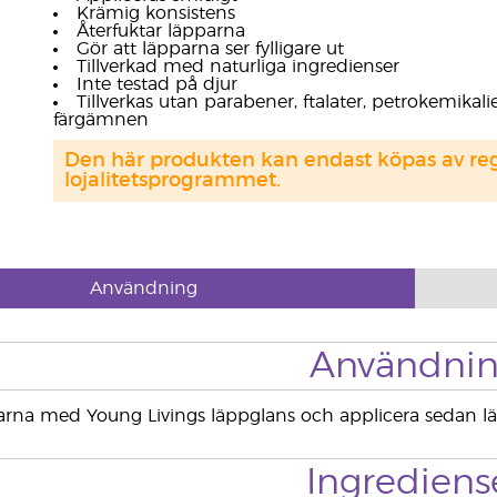
Krämig konsistens
Återfuktar läpparna
Gör att läpparna ser fylligare ut
Tillverkad med naturliga ingredienser
Inte testad på djur
Tillverkas utan parabener, ftalater, petrokemikali
färgämnen
Den här produkten kan endast köpas av regi
lojalitetsprogrammet.
Användning
Användni
arna med Young Livings läppglans och applicera sedan läpps
Ingrediens