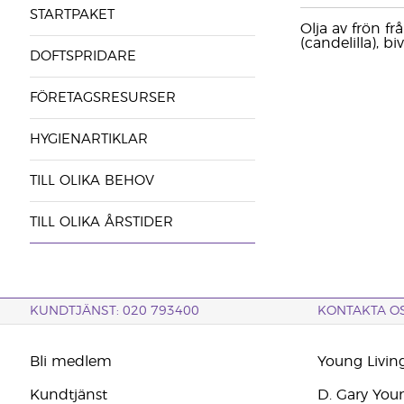
STARTPAKET
Olja av frön f
(candelilla), b
DOFTSPRIDARE
FÖRETAGSRESURSER
HYGIENARTIKLAR
TILL OLIKA BEHOV
TILL OLIKA ÅRSTIDER
KUNDTJÄNST: 020 793400
KONTAKTA O
Bli medlem
Young Livin
Kundtjänst
D. Gary You