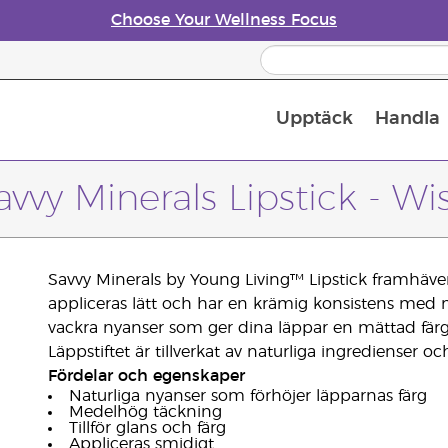
Choose Your Wellness Focus
Upptäck
Handla
Doftspridare till eteriska oljor
avvy Minerals Lipstick - Wi
Savvy Minerals by Young Living™ Lipstick framhäver
appliceras lätt och har en krämig konsistens med 
vackra nyanser som ger dina läppar en mättad färg 
Läppstiftet är tillverkat av naturliga ingredienser o
Fördelar och egenskaper
Naturliga nyanser som förhöjer läpparnas färg
Medelhög täckning
Tillför glans och färg
Appliceras smidigt