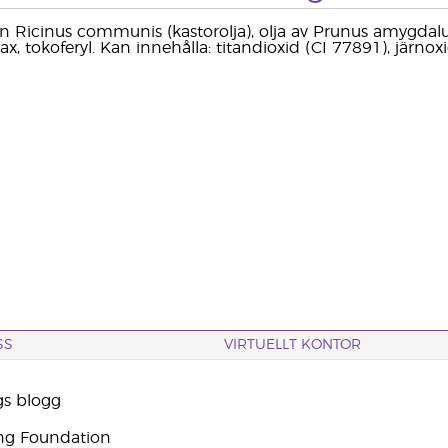
rån Ricinus communis (kastorolja), olja av Prunus amygdalu
ivax, tokoferyl. Kan innehålla: titandioxid (CI 77891), järn
SS
VIRTUELLT KONTOR
gs blogg
ng Foundation