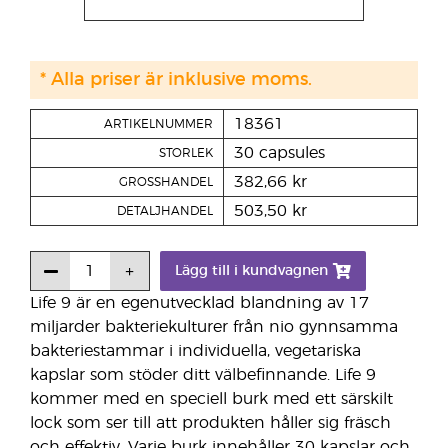
* Alla priser är inklusive moms.
18361
ARTIKELNUMMER
30 capsules
STORLEK
382,66 kr
GROSSHANDEL
503,50 kr
DETALJHANDEL
Lägg till i kundvagnen
Life 9 är en egenutvecklad blandning av 17
miljarder bakteriekulturer från nio gynnsamma
bakteriestammar i individuella, vegetariska
kapslar som stöder ditt välbefinnande. Life 9
kommer med en speciell burk med ett särskilt
lock som ser till att produkten håller sig fräsch
och effektiv. Varje burk innehåller 30 kapslar och