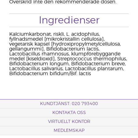
Överskrid inte den rekommenderade dosen.
Ingredienser
Kalciumkarbonat, riskli, L. acidophilus,
fyllnadsmedel [mikrokristallin cellulosa],
vegetarisk kapsel [hydroxipropylmetylcellulosa,
gellangummi], Bifidobacterium lactis,
Lactobacillus rhamnosus, klumpförebyggande
medel [kiseldioxid], Streptococcus thermophilus,
Bifidobacterium longum, Bifidobacterium breve,
Lactobacillus salivarius, Lactobacillus plantarum,
Bifidobacterium bifidum/Bif. lactis
KUNDTJÄNST: 020 793400
KONTAKTA OSS
VIRTUELLT KONTOR
MEDLEMSKAP