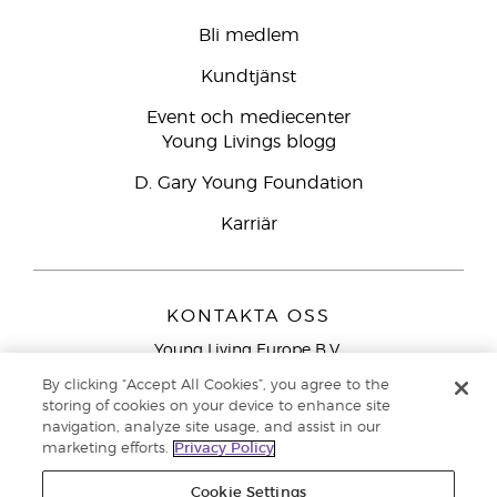
Bli medlem
Kundtjänst
Event och mediecenter
Young Livings blogg
D. Gary Young Foundation
Karriär
KONTAKTA OSS
Young Living Europe B.V.
Peizerweg 97
By clicking “Accept All Cookies”, you agree to the
9727 AJ Groningen
storing of cookies on your device to enhance site
Nederländerna
navigation, analyze site usage, and assist in our
marketing efforts.
Privacy Policy
Kundtjänst – Avgiftsfritt lokalsamtal (ej från
mobiltelefon):
020 793400
Cookie Settings