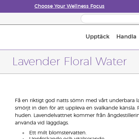
Choose Your Wellness Focus
Upptäck
Handla
Doftspridare till eteriska oljor
Lavender Floral Water
Få en riktigt god natts sömn med vårt underbara l
smörjt in den för att uppleva en svalkande känsla
huden. Lavendelvattnet kommer från ångdestilleri
använda vid läggdags.
Ett milt blomstervatten.