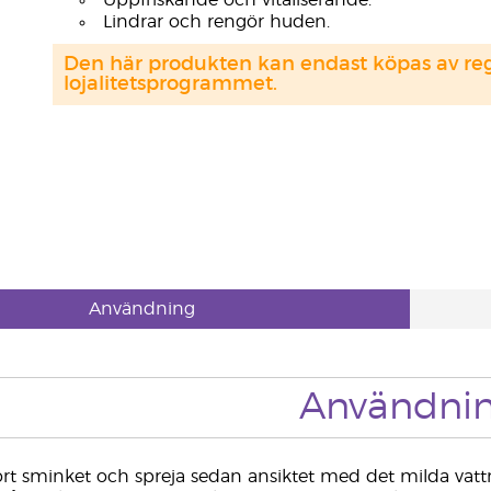
Uppfriskande och vitaliserande.
Lindrar och rengör huden.
Den här produkten kan endast köpas av regi
lojalitetsprogrammet.
Användning
Användni
ort sminket och spreja sedan ansiktet med det milda vatt