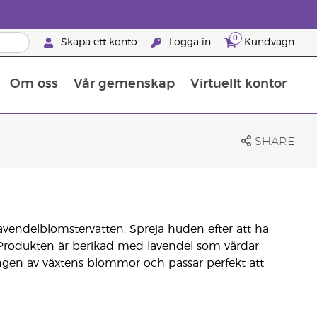
0
Skapa ett konto
Logga in
Kundvagn
Om oss
Vår gemenskap
Virtuellt kontor
Retreats för globalt erkännande
Lär dig allt om näringsämnen
Young Livings guide till kosttillskott
Så använder man eteriska oljor
Retreats för globalt erkännande
25 BRAND PARTNER-FÖRMÅNER
SHARE
avendelblomstervatten. Spreja huden efter att ha
. Produkten är berikad med lavendel som vårdar
ngen av växtens blommor och passar perfekt att